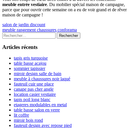
meuble entrée vestiaire
. Du mobilier spécial maison de campagne,
parce que pour ouvrir cette semaine on a eu de voir grand et de rêver
maison de campagne !
Navigation
Previous
salon de jardin discount
article:
Next
meuble rangement chaussures conforama
de
article:
Colonne
Rechercher :
l’article
latérale
Articles récents
principale
tapis gris turquoise
table basse acajou
sommier tapissier
miroir design salle de bain
meuble à chaussures noir laqué
fauteuil cuir une place
canape pas cher angle
location casier vestiaire
tapis poil long blanc
etageres modulables en metal
table basse salon en verre
lit coffre
miroir bois rond
fauteuil design avec repose pied