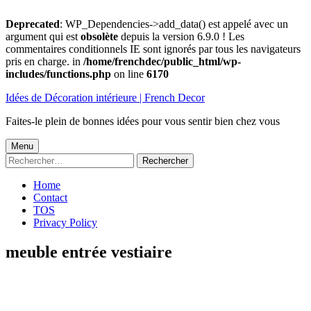
Deprecated
: WP_Dependencies->add_data() est appelé avec un
argument qui est
obsolète
depuis la version 6.9.0 ! Les
commentaires conditionnels IE sont ignorés par tous les navigateurs
pris en charge. in
/home/frenchdec/public_html/wp-
includes/functions.php
on line
6170
Aller
Idées de Décoration intérieure | French Decor
au
contenu
Faites-le plein de bonnes idées pour vous sentir bien chez vous
Menu
Menu
Rechercher :
principal
Home
Contact
TOS
Privacy Policy
meuble entrée vestiaire