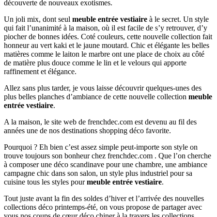
découverte de nouveaux exotismes.
Un joli mix, dont seul
meuble entrée vestiaire
à le secret. Un style
qui fait l’unanimité à la maison, où il est facile de s’y retrouver, d’y
piocher de bonnes idées. Coté couleurs, cette nouvelle collection fait
honneur au vert kaki et le jaune moutard. Chic et élégante les belles
matières comme le laiton le marbre ont une place de choix au côté
de matière plus douce comme le lin et le velours qui apporte
raffinement et élégance.
Allez sans plus tarder, je vous laisse découvrir quelques-unes des
plus belles planches d’ambiance de cette nouvelle collection
meuble
entrée vestiaire
.
A la maison, le site web de frenchdec.com est devenu au fil des
années une de nos destinations shopping déco favorite.
Pourquoi ? Eh bien c’est assez simple peut-importe son style on
trouve toujours son bonheur chez frenchdec.com . Que l’on cherche
à composer une déco scandinave pour une chambre, une ambiance
campagne chic dans son salon, un style plus industriel pour sa
cuisine tous les styles pour
meuble entrée vestiaire
.
Tout juste avant la fin des soldes d’hiver et l’arrivée des nouvelles
collections déco printemps-été, on vous propose de partager avec
vous nos coups de cœur déco chiner à la travers les collections