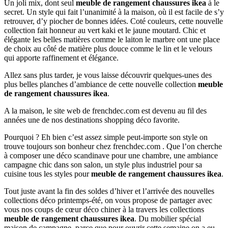
Un joli mix, dont seul
meuble de rangement chaussures ikea
à le
secret. Un style qui fait l’unanimité à la maison, où il est facile de s’y
retrouver, d’y piocher de bonnes idées. Coté couleurs, cette nouvelle
collection fait honneur au vert kaki et le jaune moutard. Chic et
élégante les belles matières comme le laiton le marbre ont une place
de choix au côté de matière plus douce comme le lin et le velours
qui apporte raffinement et élégance.
Allez sans plus tarder, je vous laisse découvrir quelques-unes des
plus belles planches d’ambiance de cette nouvelle collection
meuble
de rangement chaussures ikea
.
A la maison, le site web de frenchdec.com est devenu au fil des
années une de nos destinations shopping déco favorite.
Pourquoi ? Eh bien c’est assez simple peut-importe son style on
trouve toujours son bonheur chez frenchdec.com . Que l’on cherche
à composer une déco scandinave pour une chambre, une ambiance
campagne chic dans son salon, un style plus industriel pour sa
cuisine tous les styles pour
meuble de rangement chaussures ikea
.
Tout juste avant la fin des soldes d’hiver et l’arrivée des nouvelles
collections déco printemps-été, on vous propose de partager avec
vous nos coups de cœur déco chiner à la travers les collections
meuble de rangement chaussures ikea
. Du mobilier spécial
maison de campagne, parce que pour ouvrir cette semaine on a eu