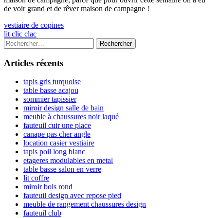
de voir grand et de rêver maison de campagne !
Navigation
Previous
vestiaire de copines
article:
Next
lit clic clac
de
article:
Colonne
Rechercher :
l’article
latérale
Articles récents
principale
tapis gris turquoise
table basse acajou
sommier tapissier
miroir design salle de bain
meuble à chaussures noir laqué
fauteuil cuir une place
canape pas cher angle
location casier vestiaire
tapis poil long blanc
etageres modulables en metal
table basse salon en verre
lit coffre
miroir bois rond
fauteuil design avec repose pied
meuble de rangement chaussures design
fauteuil club