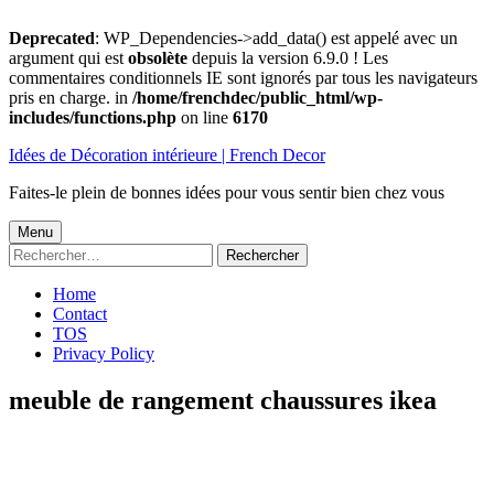
Deprecated
: WP_Dependencies->add_data() est appelé avec un
argument qui est
obsolète
depuis la version 6.9.0 ! Les
commentaires conditionnels IE sont ignorés par tous les navigateurs
pris en charge. in
/home/frenchdec/public_html/wp-
includes/functions.php
on line
6170
Aller
Idées de Décoration intérieure | French Decor
au
contenu
Faites-le plein de bonnes idées pour vous sentir bien chez vous
Menu
Menu
Rechercher :
principal
Home
Contact
TOS
Privacy Policy
meuble de rangement chaussures ikea