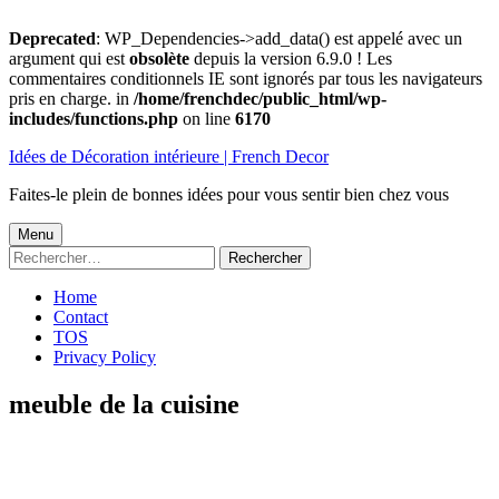
Deprecated
: WP_Dependencies->add_data() est appelé avec un
argument qui est
obsolète
depuis la version 6.9.0 ! Les
commentaires conditionnels IE sont ignorés par tous les navigateurs
pris en charge. in
/home/frenchdec/public_html/wp-
includes/functions.php
on line
6170
Aller
Idées de Décoration intérieure | French Decor
au
contenu
Faites-le plein de bonnes idées pour vous sentir bien chez vous
Menu
Menu
Rechercher :
principal
Home
Contact
TOS
Privacy Policy
meuble de la cuisine