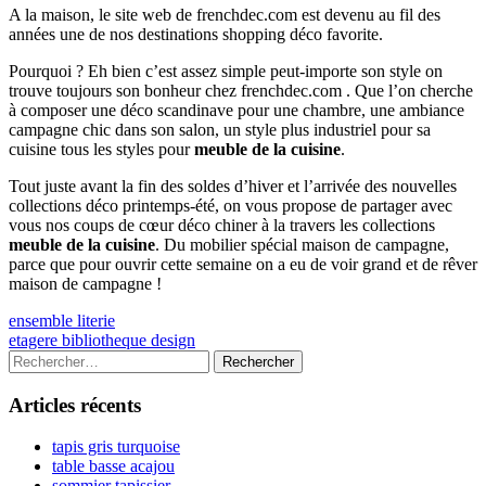
A la maison, le site web de frenchdec.com est devenu au fil des
années une de nos destinations shopping déco favorite.
Pourquoi ? Eh bien c’est assez simple peut-importe son style on
trouve toujours son bonheur chez frenchdec.com . Que l’on cherche
à composer une déco scandinave pour une chambre, une ambiance
campagne chic dans son salon, un style plus industriel pour sa
cuisine tous les styles pour
meuble de la cuisine
.
Tout juste avant la fin des soldes d’hiver et l’arrivée des nouvelles
collections déco printemps-été, on vous propose de partager avec
vous nos coups de cœur déco chiner à la travers les collections
meuble de la cuisine
. Du mobilier spécial maison de campagne,
parce que pour ouvrir cette semaine on a eu de voir grand et de rêver
maison de campagne !
Navigation
Previous
ensemble literie
article:
Next
etagere bibliotheque design
de
article:
Colonne
Rechercher :
l’article
latérale
Articles récents
principale
tapis gris turquoise
table basse acajou
sommier tapissier