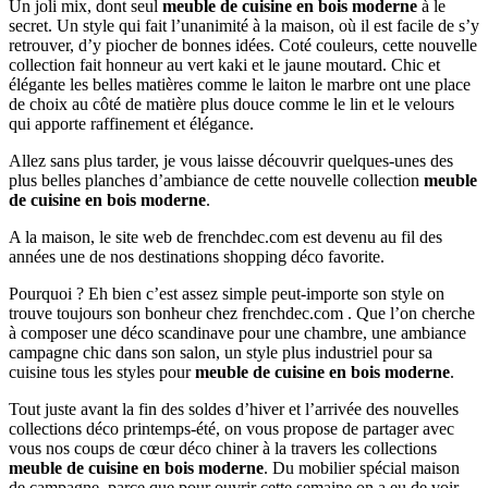
Un joli mix, dont seul
meuble de cuisine en bois moderne
à le
secret. Un style qui fait l’unanimité à la maison, où il est facile de s’y
retrouver, d’y piocher de bonnes idées. Coté couleurs, cette nouvelle
collection fait honneur au vert kaki et le jaune moutard. Chic et
élégante les belles matières comme le laiton le marbre ont une place
de choix au côté de matière plus douce comme le lin et le velours
qui apporte raffinement et élégance.
Allez sans plus tarder, je vous laisse découvrir quelques-unes des
plus belles planches d’ambiance de cette nouvelle collection
meuble
de cuisine en bois moderne
.
A la maison, le site web de frenchdec.com est devenu au fil des
années une de nos destinations shopping déco favorite.
Pourquoi ? Eh bien c’est assez simple peut-importe son style on
trouve toujours son bonheur chez frenchdec.com . Que l’on cherche
à composer une déco scandinave pour une chambre, une ambiance
campagne chic dans son salon, un style plus industriel pour sa
cuisine tous les styles pour
meuble de cuisine en bois moderne
.
Tout juste avant la fin des soldes d’hiver et l’arrivée des nouvelles
collections déco printemps-été, on vous propose de partager avec
vous nos coups de cœur déco chiner à la travers les collections
meuble de cuisine en bois moderne
. Du mobilier spécial maison
de campagne, parce que pour ouvrir cette semaine on a eu de voir