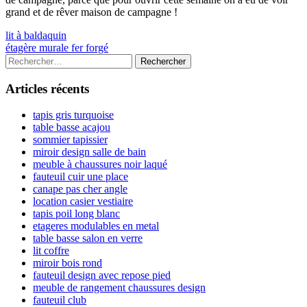
grand et de rêver maison de campagne !
Navigation
Previous
lit à baldaquin
article:
Next
étagère murale fer forgé
de
article:
Colonne
Rechercher :
l’article
latérale
Articles récents
principale
tapis gris turquoise
table basse acajou
sommier tapissier
miroir design salle de bain
meuble à chaussures noir laqué
fauteuil cuir une place
canape pas cher angle
location casier vestiaire
tapis poil long blanc
etageres modulables en metal
table basse salon en verre
lit coffre
miroir bois rond
fauteuil design avec repose pied
meuble de rangement chaussures design
fauteuil club