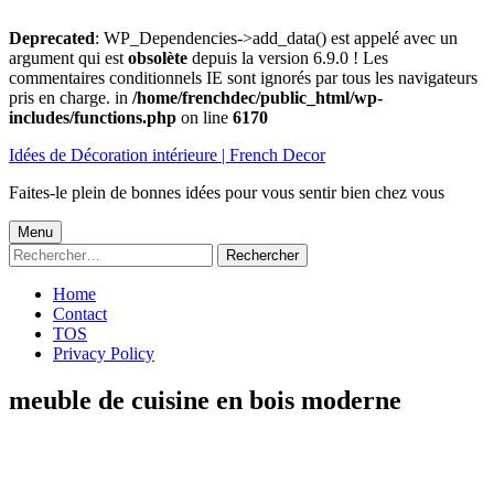
Deprecated
: WP_Dependencies->add_data() est appelé avec un
argument qui est
obsolète
depuis la version 6.9.0 ! Les
commentaires conditionnels IE sont ignorés par tous les navigateurs
pris en charge. in
/home/frenchdec/public_html/wp-
includes/functions.php
on line
6170
Aller
Idées de Décoration intérieure | French Decor
au
contenu
Faites-le plein de bonnes idées pour vous sentir bien chez vous
Menu
Menu
Rechercher :
principal
Home
Contact
TOS
Privacy Policy
meuble de cuisine en bois moderne