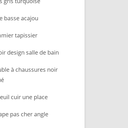
s gris turquoise
le basse acajou
mier tapissier
ir design salle de bain
ble à chaussures noir
ué
euil cuir une place
ape pas cher angle