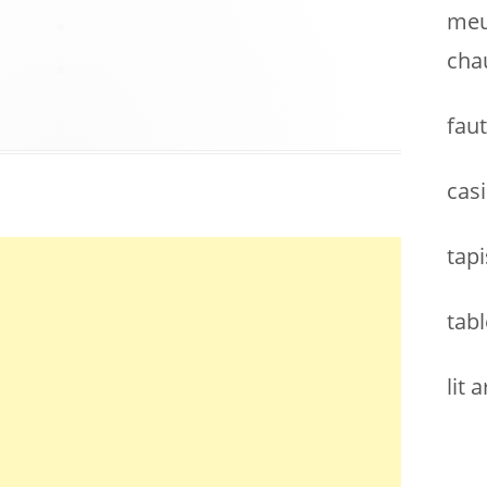
meu
cha
faut
casi
tapi
tabl
lit 