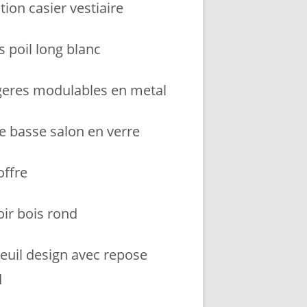
tion casier vestiaire
s poil long blanc
geres modulables en metal
le basse salon en verre
coffre
oir bois rond
teuil design avec repose
d