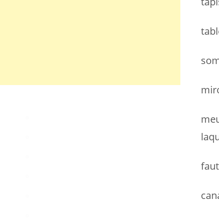
tapi
h
e
tab
r
:
som
miro
meu
laq
faut
can