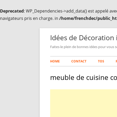
Deprecated
: WP_Dependencies->add_data() est appelé ave
navigateurs pris en charge. in
/home/frenchdec/public_ht
Aller
au
Idées de Décoration 
contenu
Faites-le plein de bonnes idées pour vous s
Menu
HOME
CONTACT
TOS
principal
meuble de cuisine c