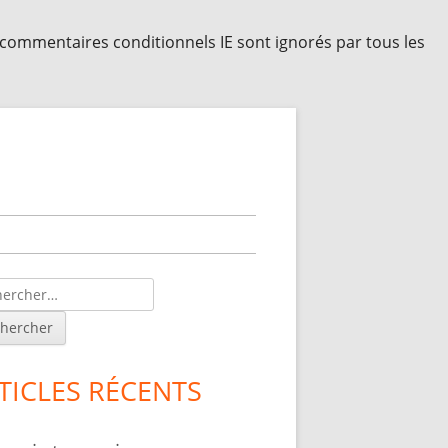
s commentaires conditionnels IE sont ignorés par tous les
lonne
érale
ncipale
TICLES RÉCENTS