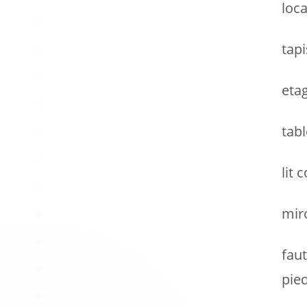
loca
tapi
eta
tab
lit 
mir
fau
pie