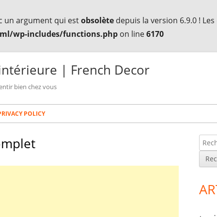
c un argument qui est
obsolète
depuis la version 6.9.0 ! Le
ml/wp-includes/functions.php
on line
6170
intérieure | French Decor
entir bien chez vous
PRIVACY POLICY
omplet
R
Co
e
lat
c
h
pri
AR
e
r
c