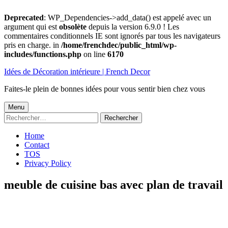
Deprecated
: WP_Dependencies->add_data() est appelé avec un
argument qui est
obsolète
depuis la version 6.9.0 ! Les
commentaires conditionnels IE sont ignorés par tous les navigateurs
pris en charge. in
/home/frenchdec/public_html/wp-
includes/functions.php
on line
6170
Aller
Idées de Décoration intérieure | French Decor
au
contenu
Faites-le plein de bonnes idées pour vous sentir bien chez vous
Menu
Menu
Rechercher :
principal
Home
Contact
TOS
Privacy Policy
meuble de cuisine bas avec plan de travail