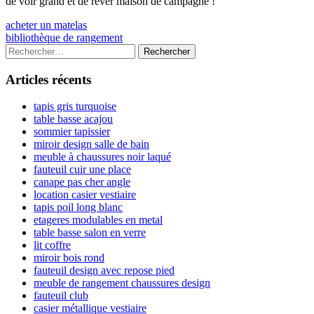
de voir grand et de rêver maison de campagne !
Navigation
Previous
acheter un matelas
article:
Next
bibliothèque de rangement
de
article:
Colonne
Rechercher :
l’article
latérale
Articles récents
principale
tapis gris turquoise
table basse acajou
sommier tapissier
miroir design salle de bain
meuble à chaussures noir laqué
fauteuil cuir une place
canape pas cher angle
location casier vestiaire
tapis poil long blanc
etageres modulables en metal
table basse salon en verre
lit coffre
miroir bois rond
fauteuil design avec repose pied
meuble de rangement chaussures design
fauteuil club
casier métallique vestiaire