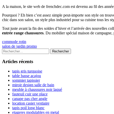
A la maison, le site web de frenchdec.com est devenu au fil des année
Pourquoi ? Eh bien c’est assez simple peut-importe son style on tr
chic dans son salon, un style plus industriel pour sa cuisine tous les s
Tout juste avant la fin des soldes d’hiver et l’arrivée des nouvelles c
entrée range chaussures
. Du mobilier spécial maison de campagne, 
Navigation
Previous
commode rotin
article:
Next
salon de jardin promo
de
article:
Colonne
Rechercher :
l’article
latérale
Articles récents
principale
tapis gris turquoise
table basse acajou
sommier tapissier
miroir design salle de bain
meuble à chaussures noir laqué
fauteuil cuir une place
canape pas cher angle
location casier vestiaire
tapis poil long blanc
etageres modulables en metal