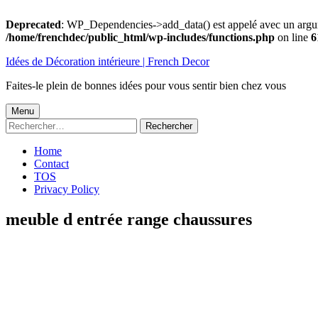
Deprecated
: WP_Dependencies->add_data() est appelé avec un argu
/home/frenchdec/public_html/wp-includes/functions.php
on line
6
Aller
Idées de Décoration intérieure | French Decor
au
contenu
Faites-le plein de bonnes idées pour vous sentir bien chez vous
Menu
Menu
Rechercher :
principal
Home
Contact
TOS
Privacy Policy
meuble d entrée range chaussures