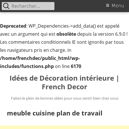
Rechercher :
Menu
Menu
principal
Deprecated
: WP_Dependencies->add_data() est appelé
avec un argument qui est
obsolète
depuis la version 6.9.0 !
Les commentaires conditionnels IE sont ignorés par tous
les navigateurs pris en charge. in
/home/frenchdec/public_html/wp-
includes/functions.php
on line
6170
Aller
Idées de Décoration intérieure |
au
French Decor
contenu
Faites-le plein de bonnes idées pour vous sentir bien chez vous
meuble cuisine plan de travail