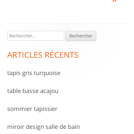
article:
article:
de
l’article
R
Colonne
e
latérale
c
ARTICLES RÉCENTS
h
principale
e
tapis gris turquoise
r
c
h
table basse acajou
e
r
sommier tapissier
:
miroir design salle de bain