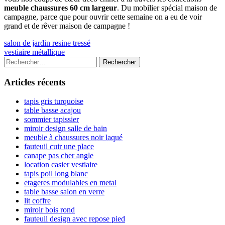
meuble chaussures 60 cm largeur
. Du mobilier spécial maison de
campagne, parce que pour ouvrir cette semaine on a eu de voir
grand et de rêver maison de campagne !
Navigation
Previous
salon de jardin resine tressé
article:
Next
vestiaire métallique
de
article:
Colonne
Rechercher :
l’article
latérale
Articles récents
principale
tapis gris turquoise
table basse acajou
sommier tapissier
miroir design salle de bain
meuble à chaussures noir laqué
fauteuil cuir une place
canape pas cher angle
location casier vestiaire
tapis poil long blanc
etageres modulables en metal
table basse salon en verre
lit coffre
miroir bois rond
fauteuil design avec repose pied