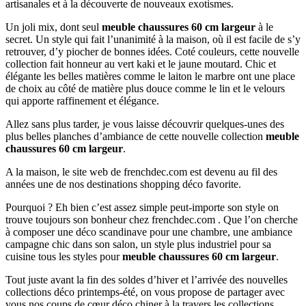
artisanales et à la découverte de nouveaux exotismes.
Un joli mix, dont seul
meuble chaussures 60 cm largeur
à le
secret. Un style qui fait l’unanimité à la maison, où il est facile de s’y
retrouver, d’y piocher de bonnes idées. Coté couleurs, cette nouvelle
collection fait honneur au vert kaki et le jaune moutard. Chic et
élégante les belles matières comme le laiton le marbre ont une place
de choix au côté de matière plus douce comme le lin et le velours
qui apporte raffinement et élégance.
Allez sans plus tarder, je vous laisse découvrir quelques-unes des
plus belles planches d’ambiance de cette nouvelle collection
meuble
chaussures 60 cm largeur
.
A la maison, le site web de frenchdec.com est devenu au fil des
années une de nos destinations shopping déco favorite.
Pourquoi ? Eh bien c’est assez simple peut-importe son style on
trouve toujours son bonheur chez frenchdec.com . Que l’on cherche
à composer une déco scandinave pour une chambre, une ambiance
campagne chic dans son salon, un style plus industriel pour sa
cuisine tous les styles pour
meuble chaussures 60 cm largeur
.
Tout juste avant la fin des soldes d’hiver et l’arrivée des nouvelles
collections déco printemps-été, on vous propose de partager avec
vous nos coups de cœur déco chiner à la travers les collections