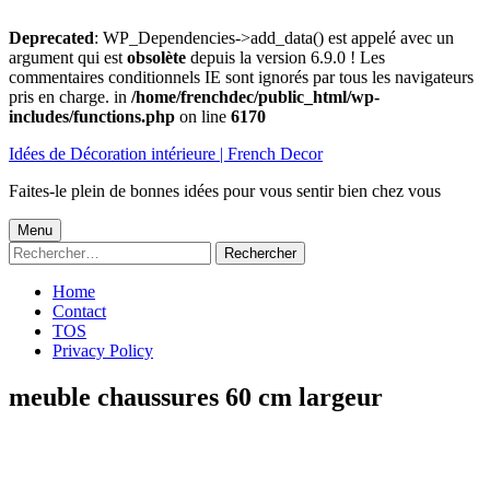
Deprecated
: WP_Dependencies->add_data() est appelé avec un
argument qui est
obsolète
depuis la version 6.9.0 ! Les
commentaires conditionnels IE sont ignorés par tous les navigateurs
pris en charge. in
/home/frenchdec/public_html/wp-
includes/functions.php
on line
6170
Aller
Idées de Décoration intérieure | French Decor
au
contenu
Faites-le plein de bonnes idées pour vous sentir bien chez vous
Menu
Menu
Rechercher :
principal
Home
Contact
TOS
Privacy Policy
meuble chaussures 60 cm largeur