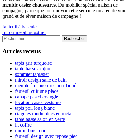
meuble casier chaussures
. Du mobilier spécial maison de
campagne, parce que pour ouvrir cette semaine on a eu de voir
grand et de rêver maison de campagne !
Navigation
Previous
fauteuil à bascule
article:
Next
miroir metal industriel
de
article:
Colonne
Rechercher :
l’article
latérale
Articles récents
principale
tapis gris turquoise
table basse acajou
sommier tapissier
miroir design salle de bain
meuble à chaussures noir laqué
fauteuil cuir une place
canape pas cher angle
location casier vestiaire
tapis poil long blanc
etageres modulables en metal
table basse salon en verre
lit coffre
miroir bois rond
fauteuil design avec repose pied