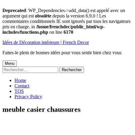
Deprecated
: WP_Dependencies->add_data() est appelé avec un
argument qui est
obsolète
depuis la version 6.9.0 ! Les
commentaires conditionnels IE sont ignorés par tous les navigateurs
pris en charge. in
/home/frenchdec/public_html/wp-
includes/functions.php
on line
6170
Aller
Idées de Décoration intérieure | French Decor
au
contenu
Faites-le plein de bonnes idées pour vous sentir bien chez vous
Menu
Menu
Rechercher :
principal
Home
Contact
TOS
Privacy Policy
meuble casier chaussures