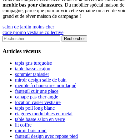
meuble bas pour chaussures
. Du mobilier spécial maison de
campagne, parce que pour ouvrir cette semaine on a eu de voir
grand et de rêver maison de campagne !
Navigation
Previous
salon de jardin moins cher
article:
Next
code promo vestiaire collective
de
article:
Colonne
Rechercher :
l’article
latérale
Articles récents
principale
tapis gris turquoise
table basse acajou
sommier tapissier
miroir design salle de bain
meuble à chaussures noir laqué
fauteuil cuir une place
canape pas cher angle
location casier vestiaire
tapis poil long blanc
etageres modulables en metal
table basse salon en verre
lit coffre
miroir bois rond
fauteuil design avec repose pied