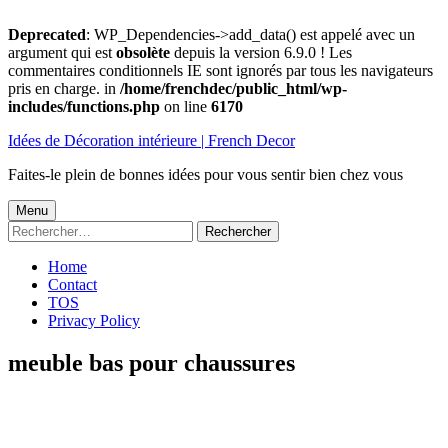
Deprecated
: WP_Dependencies->add_data() est appelé avec un
argument qui est
obsolète
depuis la version 6.9.0 ! Les
commentaires conditionnels IE sont ignorés par tous les navigateurs
pris en charge. in
/home/frenchdec/public_html/wp-
includes/functions.php
on line
6170
Aller
Idées de Décoration intérieure | French Decor
au
contenu
Faites-le plein de bonnes idées pour vous sentir bien chez vous
Menu
Menu
Rechercher :
principal
Home
Contact
TOS
Privacy Policy
meuble bas pour chaussures