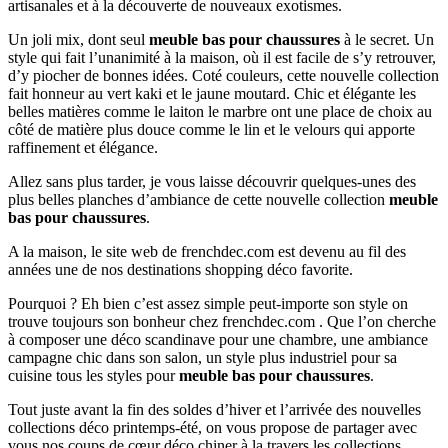
artisanales et à la découverte de nouveaux exotismes.
Un joli mix, dont seul
meuble bas pour chaussures
à le secret. Un
style qui fait l’unanimité à la maison, où il est facile de s’y retrouver,
d’y piocher de bonnes idées. Coté couleurs, cette nouvelle collection
fait honneur au vert kaki et le jaune moutard. Chic et élégante les
belles matières comme le laiton le marbre ont une place de choix au
côté de matière plus douce comme le lin et le velours qui apporte
raffinement et élégance.
Allez sans plus tarder, je vous laisse découvrir quelques-unes des
plus belles planches d’ambiance de cette nouvelle collection
meuble
bas pour chaussures
.
A la maison, le site web de frenchdec.com est devenu au fil des
années une de nos destinations shopping déco favorite.
Pourquoi ? Eh bien c’est assez simple peut-importe son style on
trouve toujours son bonheur chez frenchdec.com . Que l’on cherche
à composer une déco scandinave pour une chambre, une ambiance
campagne chic dans son salon, un style plus industriel pour sa
cuisine tous les styles pour
meuble bas pour chaussures
.
Tout juste avant la fin des soldes d’hiver et l’arrivée des nouvelles
collections déco printemps-été, on vous propose de partager avec
vous nos coups de cœur déco chiner à la travers les collections