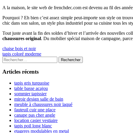
A la maison, le site web de frenchdec.com est devenu au fil des année
Pourquoi ? Eh bien c’est assez simple peut-importe son style on tr
chic dans son salon, un style plus industriel pour sa cuisine tous les s
Tout juste avant la fin des soldes d’hiver et l’arrivée des nouvelles c
chaussures original
. Du mobilier spécial maison de campagne, parce 
Navigation
Previous
chaise bois et noir
article:
Next
tapis coloré moderne
de
article:
Colonne
Rechercher :
l’article
latérale
Articles récents
principale
tapis gris turquoise
table basse acajou
sommier tapissier
miroir design salle de bain
meuble à chaussures noir laqué
fauteuil cuir une place
canape pas cher angle
location casier vestiaire
tapis poil long blanc
etageres modulables en metal