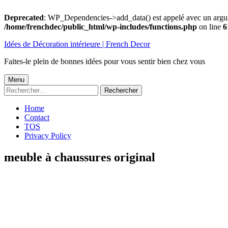
Deprecated
: WP_Dependencies->add_data() est appelé avec un argu
/home/frenchdec/public_html/wp-includes/functions.php
on line
6
Aller
Idées de Décoration intérieure | French Decor
au
contenu
Faites-le plein de bonnes idées pour vous sentir bien chez vous
Menu
Menu
Rechercher :
principal
Home
Contact
TOS
Privacy Policy
meuble à chaussures original