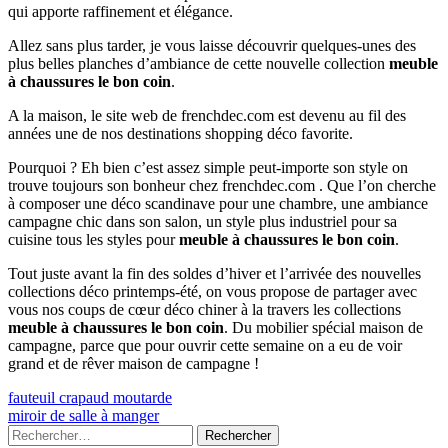
qui apporte raffinement et élégance.
Allez sans plus tarder, je vous laisse découvrir quelques-unes des
plus belles planches d’ambiance de cette nouvelle collection
meuble
à chaussures le bon coin
.
A la maison, le site web de frenchdec.com est devenu au fil des
années une de nos destinations shopping déco favorite.
Pourquoi ? Eh bien c’est assez simple peut-importe son style on
trouve toujours son bonheur chez frenchdec.com . Que l’on cherche
à composer une déco scandinave pour une chambre, une ambiance
campagne chic dans son salon, un style plus industriel pour sa
cuisine tous les styles pour
meuble à chaussures le bon coin
.
Tout juste avant la fin des soldes d’hiver et l’arrivée des nouvelles
collections déco printemps-été, on vous propose de partager avec
vous nos coups de cœur déco chiner à la travers les collections
meuble à chaussures le bon coin
. Du mobilier spécial maison de
campagne, parce que pour ouvrir cette semaine on a eu de voir
grand et de rêver maison de campagne !
Navigation
Previous
fauteuil crapaud moutarde
article:
Next
miroir de salle à manger
de
article:
Colonne
Rechercher :