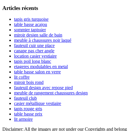
l’article
latérale
Articles récents
principale
tapis gris turquoise
table basse acajou
sommier tapissier
miroir design salle de bain
meuble à chaussures noir laqué
fauteuil cuir une place
canape pas cher angle
location casier vestiaire
tapis poil long blanc
etageres modulables en metal
table basse salon en verre
lit coffre
miroir bois rond
fauteuil design avec repose pied
meuble de rangement chaussures design
fauteuil club
casier métallique vestiaire
tapis rouge gris
table basse prix
lit armoire
Disclaimer: All the images are not under our Copyrights and belong