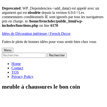
Deprecated
: WP_Dependencies->add_data() est appelé avec un
argument qui est
obsolète
depuis la version 6.9.0 ! Les
commentaires conditionnels IE sont ignorés par tous les navigateurs
pris en charge. in
/home/frenchdec/public_html/wp-
includes/functions.php
on line
6170
Aller
Idées de Décoration intérieure | French Decor
au
contenu
Faites-le plein de bonnes idées pour vous sentir bien chez vous
Menu
Menu
Rechercher :
principal
Home
Contact
TOS
Privacy Policy
meuble à chaussures le bon coin