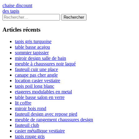
Navigation
Previous
chaise discount
article:
Next
des tapis
de
article:
Colonne
Rechercher :
l’article
latérale
Articles récents
principale
tapis gris turquoise
table basse acajou
sommier tapissier
miroir design salle de bain
meuble à chaussures noir laqué
fauteuil cuir une place
canape pas cher angle
location casier vestiaire
tapis poil long blanc
etageres modulables en metal
table basse salon en verre
lit coffre
miroir bois rond
fauteuil design avec repose pied
meuble de rangement chaussures design
fauteuil club
casier métallique vestiaire
tapis rouge gris