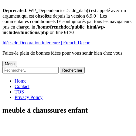
Deprecated
: WP_Dependencies->add_data() est appelé avec un
argument qui est
obsolète
depuis la version 6.9.0 ! Les
commentaires conditionnels IE sont ignorés par tous les navigateurs
pris en charge. in
/home/frenchdec/public_html/wp-
includes/functions.php
on line
6170
Aller
Idées de Décoration intérieure | French Decor
au
contenu
Faites-le plein de bonnes idées pour vous sentir bien chez vous
Menu
Menu
Rechercher :
principal
Home
Contact
TOS
Privacy Policy
meuble à chaussures enfant