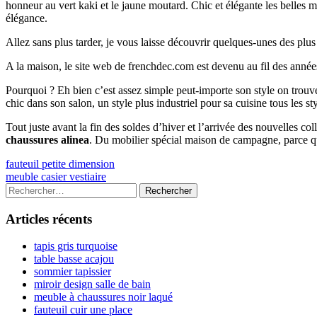
honneur au vert kaki et le jaune moutard. Chic et élégante les belles 
élégance.
Allez sans plus tarder, je vous laisse découvrir quelques-unes des plu
A la maison, le site web de frenchdec.com est devenu au fil des année
Pourquoi ? Eh bien c’est assez simple peut-importe son style on tr
chic dans son salon, un style plus industriel pour sa cuisine tous les s
Tout juste avant la fin des soldes d’hiver et l’arrivée des nouvelles c
chaussures alinea
. Du mobilier spécial maison de campagne, parce q
Navigation
Previous
fauteuil petite dimension
article:
Next
meuble casier vestiaire
de
article:
Colonne
Rechercher :
l’article
latérale
Articles récents
principale
tapis gris turquoise
table basse acajou
sommier tapissier
miroir design salle de bain
meuble à chaussures noir laqué
fauteuil cuir une place