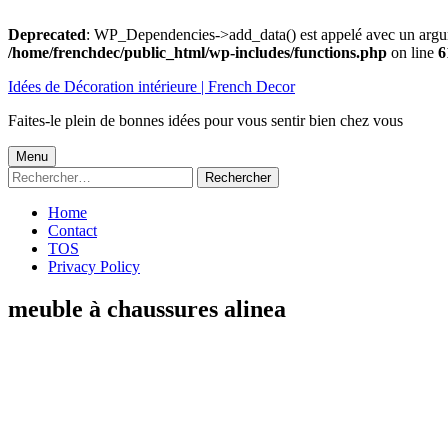
Deprecated
: WP_Dependencies->add_data() est appelé avec un argu
/home/frenchdec/public_html/wp-includes/functions.php
on line
6
Aller
Idées de Décoration intérieure | French Decor
au
contenu
Faites-le plein de bonnes idées pour vous sentir bien chez vous
Menu
Menu
Rechercher :
principal
Home
Contact
TOS
Privacy Policy
meuble à chaussures alinea