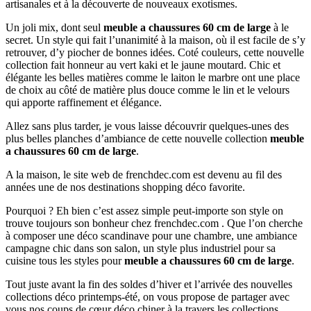
artisanales et à la découverte de nouveaux exotismes.
Un joli mix, dont seul
meuble a chaussures 60 cm de large
à le
secret. Un style qui fait l’unanimité à la maison, où il est facile de s’y
retrouver, d’y piocher de bonnes idées. Coté couleurs, cette nouvelle
collection fait honneur au vert kaki et le jaune moutard. Chic et
élégante les belles matières comme le laiton le marbre ont une place
de choix au côté de matière plus douce comme le lin et le velours
qui apporte raffinement et élégance.
Allez sans plus tarder, je vous laisse découvrir quelques-unes des
plus belles planches d’ambiance de cette nouvelle collection
meuble
a chaussures 60 cm de large
.
A la maison, le site web de frenchdec.com est devenu au fil des
années une de nos destinations shopping déco favorite.
Pourquoi ? Eh bien c’est assez simple peut-importe son style on
trouve toujours son bonheur chez frenchdec.com . Que l’on cherche
à composer une déco scandinave pour une chambre, une ambiance
campagne chic dans son salon, un style plus industriel pour sa
cuisine tous les styles pour
meuble a chaussures 60 cm de large
.
Tout juste avant la fin des soldes d’hiver et l’arrivée des nouvelles
collections déco printemps-été, on vous propose de partager avec
vous nos coups de cœur déco chiner à la travers les collections