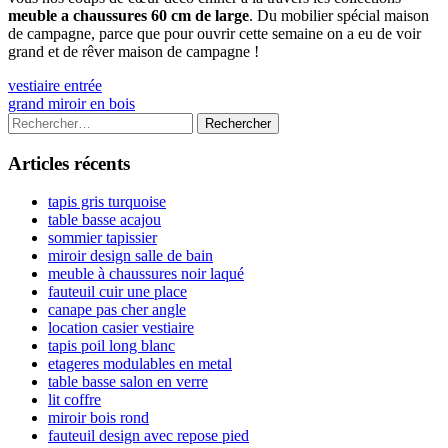
meuble a chaussures 60 cm de large
. Du mobilier spécial maison
de campagne, parce que pour ouvrir cette semaine on a eu de voir
grand et de rêver maison de campagne !
Navigation
Previous
vestiaire entrée
article:
Next
grand miroir en bois
de
article:
Colonne
Rechercher :
l’article
latérale
Articles récents
principale
tapis gris turquoise
table basse acajou
sommier tapissier
miroir design salle de bain
meuble à chaussures noir laqué
fauteuil cuir une place
canape pas cher angle
location casier vestiaire
tapis poil long blanc
etageres modulables en metal
table basse salon en verre
lit coffre
miroir bois rond
fauteuil design avec repose pied