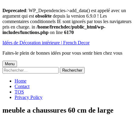
Deprecated
: WP_Dependencies->add_data() est appelé avec un
argument qui est
obsolète
depuis la version 6.9.0 ! Les
commentaires conditionnels IE sont ignorés par tous les navigateurs
pris en charge. in
/home/frenchdec/public_html/wp-
includes/functions.php
on line
6170
Aller
Idées de Décoration intérieure | French Decor
au
contenu
Faites-le plein de bonnes idées pour vous sentir bien chez vous
Menu
Menu
Rechercher :
principal
Home
Contact
TOS
Privacy Policy
meuble a chaussures 60 cm de large