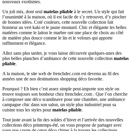
nouveaux exotismes.
Un joli mix, dont seul
matelas pliable
à le secret. Un style qui fait
l’unanimité à la maison, où il est facile de s’y retrouver, d’y piocher
de bonnes idées. Coté couleurs, cette nouvelle collection fait
honneur au vert kaki et le jaune moutard. Chic et élégante les belles
matières comme le laiton le marbre ont une place de choix au côté
de matière plus douce comme le lin et le velours qui apporte
raffinement et élégance.
Allez sans plus tarder, je vous laisse découvrir quelques-unes des
plus belles planches d’ambiance de cette nouvelle collection
matelas
pliable
.
A la maison, le site web de frenchdec.com est devenu au fil des
années une de nos destinations shopping déco favorite.
Pourquoi ? Eh bien c’est assez simple peut-importe son style on
trouve toujours son bonheur chez frenchdec.com . Que l’on cherche
à composer une déco scandinave pour une chambre, une ambiance
campagne chic dans son salon, un style plus industriel pour sa
cuisine tous les styles pour
matelas pliable
.
Tout juste avant la fin des soldes d’hiver et l’arrivée des nouvelles
collections déco printemps-été, on vous propose de partager avec
vous nos coups de cœur déco chiner à la travers les collections