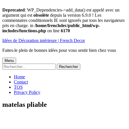
Deprecated
: WP_Dependencies->add_data() est appelé avec un
argument qui est
obsolète
depuis la version 6.9.0 ! Les
commentaires conditionnels IE sont ignorés par tous les navigateurs
pris en charge. in
/home/frenchdec/public_html/wp-
includes/functions.php
on line
6170
Aller
Idées de Décoration intérieure | French Decor
au
contenu
Faites-le plein de bonnes idées pour vous sentir bien chez vous
Menu
Menu
Rechercher :
principal
Home
Contact
TOS
Privacy Policy
matelas pliable