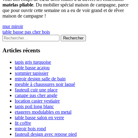
matelas pliable
. Du mobilier spécial maison de campagne, parce
que pour ouvrir cette semaine on a eu de voir grand et de rêver
maison de campagne !
Navigation
Previous
mur miroir
article:
Next
table basse pas cher bois
de
article:
Colonne
Rechercher :
l’article
latérale
Articles récents
principale
tapis gris turquoise
table basse acajou
sommier tapissier
miroir design salle de bain
meuble à chaussures noir laqué
fauteuil cuir une place
canape pas cher angle
location casier vestiaire
tapis poil long blanc
etageres modulables en metal
table basse salon en verre
lit coffre
miroir bois rond
fauteuil design avec repose pied