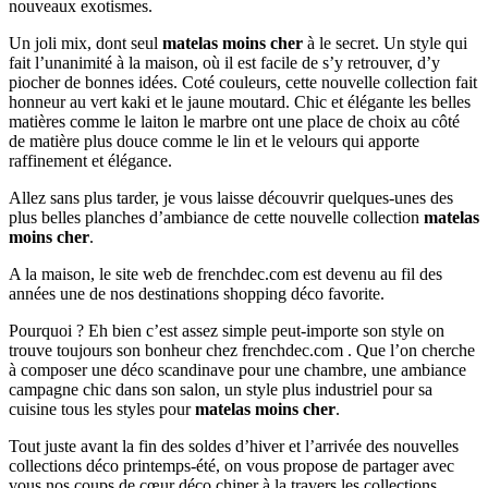
nouveaux exotismes.
Un joli mix, dont seul
matelas moins cher
à le secret. Un style qui
fait l’unanimité à la maison, où il est facile de s’y retrouver, d’y
piocher de bonnes idées. Coté couleurs, cette nouvelle collection fait
honneur au vert kaki et le jaune moutard. Chic et élégante les belles
matières comme le laiton le marbre ont une place de choix au côté
de matière plus douce comme le lin et le velours qui apporte
raffinement et élégance.
Allez sans plus tarder, je vous laisse découvrir quelques-unes des
plus belles planches d’ambiance de cette nouvelle collection
matelas
moins cher
.
A la maison, le site web de frenchdec.com est devenu au fil des
années une de nos destinations shopping déco favorite.
Pourquoi ? Eh bien c’est assez simple peut-importe son style on
trouve toujours son bonheur chez frenchdec.com . Que l’on cherche
à composer une déco scandinave pour une chambre, une ambiance
campagne chic dans son salon, un style plus industriel pour sa
cuisine tous les styles pour
matelas moins cher
.
Tout juste avant la fin des soldes d’hiver et l’arrivée des nouvelles
collections déco printemps-été, on vous propose de partager avec
vous nos coups de cœur déco chiner à la travers les collections