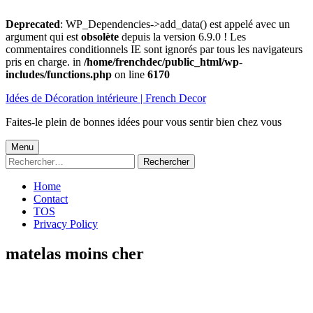
Deprecated
: WP_Dependencies->add_data() est appelé avec un
argument qui est
obsolète
depuis la version 6.9.0 ! Les
commentaires conditionnels IE sont ignorés par tous les navigateurs
pris en charge. in
/home/frenchdec/public_html/wp-
includes/functions.php
on line
6170
Aller
Idées de Décoration intérieure | French Decor
au
contenu
Faites-le plein de bonnes idées pour vous sentir bien chez vous
Menu
Menu
Rechercher :
principal
Home
Contact
TOS
Privacy Policy
matelas moins cher