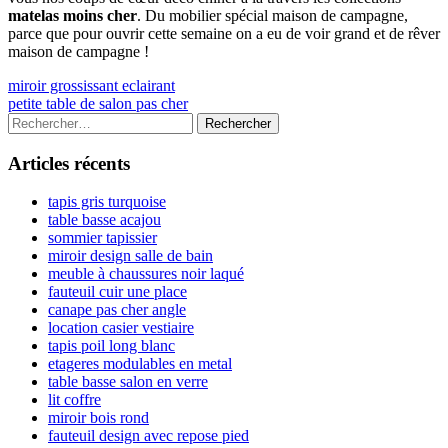
matelas moins cher
. Du mobilier spécial maison de campagne,
parce que pour ouvrir cette semaine on a eu de voir grand et de rêver
maison de campagne !
Navigation
Previous
miroir grossissant eclairant
article:
Next
petite table de salon pas cher
de
article:
Colonne
Rechercher :
l’article
latérale
Articles récents
principale
tapis gris turquoise
table basse acajou
sommier tapissier
miroir design salle de bain
meuble à chaussures noir laqué
fauteuil cuir une place
canape pas cher angle
location casier vestiaire
tapis poil long blanc
etageres modulables en metal
table basse salon en verre
lit coffre
miroir bois rond
fauteuil design avec repose pied