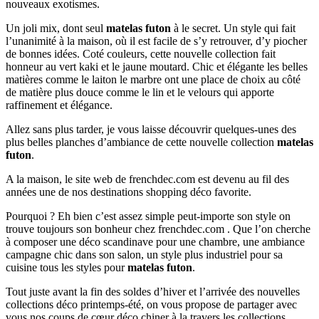
nouveaux exotismes.
Un joli mix, dont seul
matelas futon
à le secret. Un style qui fait
l’unanimité à la maison, où il est facile de s’y retrouver, d’y piocher
de bonnes idées. Coté couleurs, cette nouvelle collection fait
honneur au vert kaki et le jaune moutard. Chic et élégante les belles
matières comme le laiton le marbre ont une place de choix au côté
de matière plus douce comme le lin et le velours qui apporte
raffinement et élégance.
Allez sans plus tarder, je vous laisse découvrir quelques-unes des
plus belles planches d’ambiance de cette nouvelle collection
matelas
futon
.
A la maison, le site web de frenchdec.com est devenu au fil des
années une de nos destinations shopping déco favorite.
Pourquoi ? Eh bien c’est assez simple peut-importe son style on
trouve toujours son bonheur chez frenchdec.com . Que l’on cherche
à composer une déco scandinave pour une chambre, une ambiance
campagne chic dans son salon, un style plus industriel pour sa
cuisine tous les styles pour
matelas futon
.
Tout juste avant la fin des soldes d’hiver et l’arrivée des nouvelles
collections déco printemps-été, on vous propose de partager avec
vous nos coups de cœur déco chiner à la travers les collections