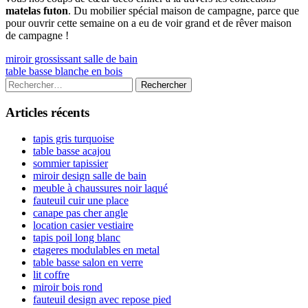
matelas futon
. Du mobilier spécial maison de campagne, parce que
pour ouvrir cette semaine on a eu de voir grand et de rêver maison
de campagne !
Navigation
Previous
miroir grossissant salle de bain
article:
Next
table basse blanche en bois
de
article:
Colonne
Rechercher :
l’article
latérale
Articles récents
principale
tapis gris turquoise
table basse acajou
sommier tapissier
miroir design salle de bain
meuble à chaussures noir laqué
fauteuil cuir une place
canape pas cher angle
location casier vestiaire
tapis poil long blanc
etageres modulables en metal
table basse salon en verre
lit coffre
miroir bois rond
fauteuil design avec repose pied