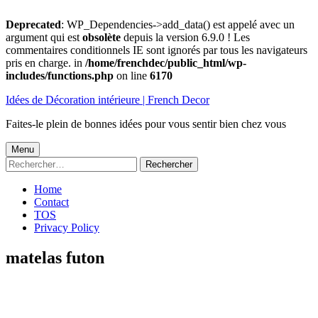
Deprecated
: WP_Dependencies->add_data() est appelé avec un
argument qui est
obsolète
depuis la version 6.9.0 ! Les
commentaires conditionnels IE sont ignorés par tous les navigateurs
pris en charge. in
/home/frenchdec/public_html/wp-
includes/functions.php
on line
6170
Aller
Idées de Décoration intérieure | French Decor
au
contenu
Faites-le plein de bonnes idées pour vous sentir bien chez vous
Menu
Menu
Rechercher :
principal
Home
Contact
TOS
Privacy Policy
matelas futon