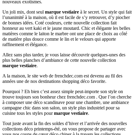
nouveaux exotismes.
Un joli mix, dont seul
marque vestiaire
à le secret. Un style qui fait
l’unanimité à la maison, où il est facile de s’y retrouver, d’y piocher
de bonnes idées. Coté couleurs, cette nouvelle collection fait
honneur au vert kaki et le jaune moutard. Chic et élégante les belles
matières comme le laiton le marbre ont une place de choix au côté
de matière plus douce comme le lin et le velours qui apporte
raffinement et élégance.
Allez sans plus tarder, je vous laisse découvrir quelques-unes des
plus belles planches d’ambiance de cette nouvelle collection
marque vestiaire
.
A la maison, le site web de frenchdec.com est devenu au fil des
années une de nos destinations shopping déco favorite.
Pourquoi ? Eh bien c’est assez simple peut-importe son style on
trouve toujours son bonheur chez frenchdec.com . Que l’on cherche
à composer une déco scandinave pour une chambre, une ambiance
campagne chic dans son salon, un style plus industriel pour sa
cuisine tous les styles pour
marque vestiaire
.
Tout juste avant la fin des soldes d’hiver et l’arrivée des nouvelles
collections déco printemps-été, on vous propose de partager avec
vous nos coups de cœur déco chiner à la travers les collections