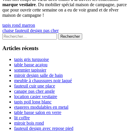
marque vestiaire
. Du mobilier spécial maison de campagne, parce
que pour ouvrir cette semaine on a eu de voir grand et de rêver
maison de campagne !
Navigation
Previous
tapis rond marron
article:
Next
chaise fauteuil design pas cher
de
article:
Colonne
Rechercher :
l’article
latérale
Articles récents
principale
tapis gris turquoise
table basse acajou
sommier tapissier
miroir design salle de bain
meuble à chaussures noir laqué
fauteuil cuir une place
canape pas cher angle
location casier vestiaire
tapis poil long blanc
etageres modulables en metal
table basse salon en verre
lit coffre
miroir bois rond
fauteuil design avec repose pied