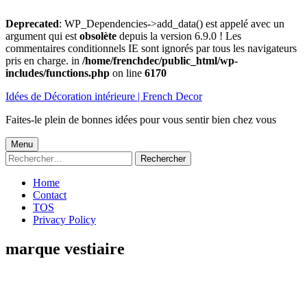
Deprecated
: WP_Dependencies->add_data() est appelé avec un
argument qui est
obsolète
depuis la version 6.9.0 ! Les
commentaires conditionnels IE sont ignorés par tous les navigateurs
pris en charge. in
/home/frenchdec/public_html/wp-
includes/functions.php
on line
6170
Aller
Idées de Décoration intérieure | French Decor
au
contenu
Faites-le plein de bonnes idées pour vous sentir bien chez vous
Menu
Menu
Rechercher :
principal
Home
Contact
TOS
Privacy Policy
marque vestiaire