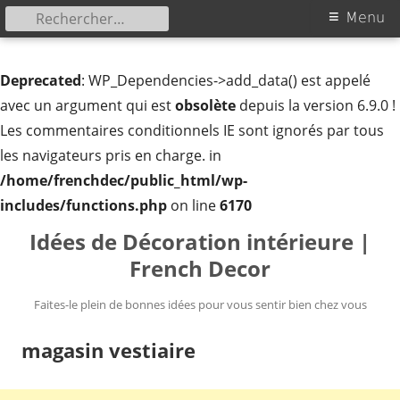
Rechercher :
Menu
Menu
principal
Deprecated
: WP_Dependencies->add_data() est appelé
avec un argument qui est
obsolète
depuis la version 6.9.0 !
Les commentaires conditionnels IE sont ignorés par tous
les navigateurs pris en charge. in
/home/frenchdec/public_html/wp-
includes/functions.php
on line
6170
Aller
Idées de Décoration intérieure |
au
French Decor
contenu
Faites-le plein de bonnes idées pour vous sentir bien chez vous
magasin vestiaire