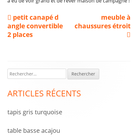
a eu de voir grand et de rêver maison de campagne !
Navigation
Previous
Next
petit canapé d
meuble à
article:
article:
angle convertible
chaussures étroit
de
2 places
l’article
R
Colonne
e
latérale
c
ARTICLES RÉCENTS
h
principale
e
tapis gris turquoise
r
c
h
table basse acajou
e