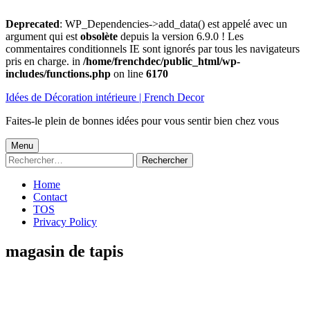
Deprecated
: WP_Dependencies->add_data() est appelé avec un
argument qui est
obsolète
depuis la version 6.9.0 ! Les
commentaires conditionnels IE sont ignorés par tous les navigateurs
pris en charge. in
/home/frenchdec/public_html/wp-
includes/functions.php
on line
6170
Aller
Idées de Décoration intérieure | French Decor
au
contenu
Faites-le plein de bonnes idées pour vous sentir bien chez vous
Menu
Menu
Rechercher :
principal
Home
Contact
TOS
Privacy Policy
magasin de tapis