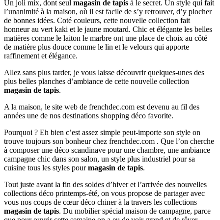
Un joli mix, dont seul
magasin de tapis
à le secret. Un style qui fait
l’unanimité à la maison, où il est facile de s’y retrouver, d’y piocher
de bonnes idées. Coté couleurs, cette nouvelle collection fait
honneur au vert kaki et le jaune moutard. Chic et élégante les belles
matières comme le laiton le marbre ont une place de choix au côté
de matière plus douce comme le lin et le velours qui apporte
raffinement et élégance.
Allez sans plus tarder, je vous laisse découvrir quelques-unes des
plus belles planches d’ambiance de cette nouvelle collection
magasin de tapis
.
A la maison, le site web de frenchdec.com est devenu au fil des
années une de nos destinations shopping déco favorite.
Pourquoi ? Eh bien c’est assez simple peut-importe son style on
trouve toujours son bonheur chez frenchdec.com . Que l’on cherche
à composer une déco scandinave pour une chambre, une ambiance
campagne chic dans son salon, un style plus industriel pour sa
cuisine tous les styles pour
magasin de tapis
.
Tout juste avant la fin des soldes d’hiver et l’arrivée des nouvelles
collections déco printemps-été, on vous propose de partager avec
vous nos coups de cœur déco chiner à la travers les collections
magasin de tapis
. Du mobilier spécial maison de campagne, parce
que pour ouvrir cette semaine on a eu de voir grand et de rêver