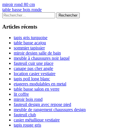
Navigation
Previous
miroir rond 80 cm
article:
Next
table basse bois ronde
de
article:
Colonne
Rechercher :
l’article
latérale
Articles récents
principale
tapis gris turquoise
table basse acajou
sommier tapissier
miroir design salle de bain
meuble à chaussures noir laqué
fauteuil cuir une place
canape pas cher angle
location casier vestiaire
tapis poil long blanc
etageres modulables en metal
table basse salon en verre
lit coffre
miroir bois rond
fauteuil design avec repose pied
meuble de rangement chaussures design
fauteuil club
casier métallique vestiaire
tapis rouge gris