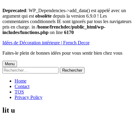
Deprecated
: WP_Dependencies->add_data() est appelé avec un
argument qui est
obsolète
depuis la version 6.9.0 ! Les
commentaires conditionnels IE sont ignorés par tous les navigateurs
pris en charge. in
/home/frenchdec/public_html/wp-
includes/functions.php
on line
6170
Aller
Idées de Décoration intérieure | French Decor
au
contenu
Faites-le plein de bonnes idées pour vous sentir bien chez vous
Menu
Menu
Rechercher :
principal
Home
Contact
TOS
Privacy Policy
lit u