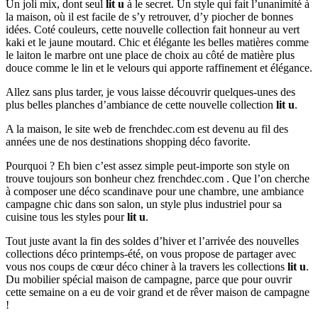
Un joli mix, dont seul
lit u
à le secret. Un style qui fait l’unanimité à
la maison, où il est facile de s’y retrouver, d’y piocher de bonnes
idées. Coté couleurs, cette nouvelle collection fait honneur au vert
kaki et le jaune moutard. Chic et élégante les belles matières comme
le laiton le marbre ont une place de choix au côté de matière plus
douce comme le lin et le velours qui apporte raffinement et élégance.
Allez sans plus tarder, je vous laisse découvrir quelques-unes des
plus belles planches d’ambiance de cette nouvelle collection
lit u
.
A la maison, le site web de frenchdec.com est devenu au fil des
années une de nos destinations shopping déco favorite.
Pourquoi ? Eh bien c’est assez simple peut-importe son style on
trouve toujours son bonheur chez frenchdec.com . Que l’on cherche
à composer une déco scandinave pour une chambre, une ambiance
campagne chic dans son salon, un style plus industriel pour sa
cuisine tous les styles pour
lit u
.
Tout juste avant la fin des soldes d’hiver et l’arrivée des nouvelles
collections déco printemps-été, on vous propose de partager avec
vous nos coups de cœur déco chiner à la travers les collections
lit u
.
Du mobilier spécial maison de campagne, parce que pour ouvrir
cette semaine on a eu de voir grand et de rêver maison de campagne
!