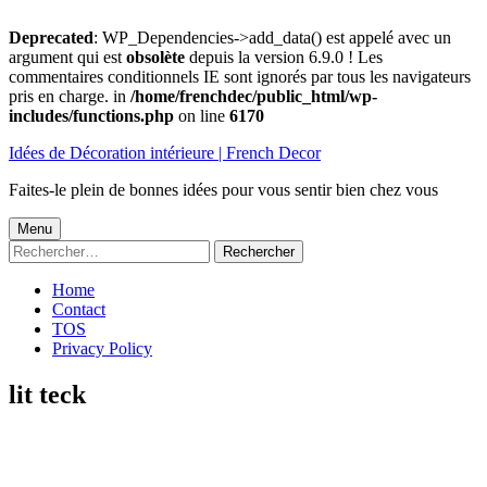
Deprecated
: WP_Dependencies->add_data() est appelé avec un
argument qui est
obsolète
depuis la version 6.9.0 ! Les
commentaires conditionnels IE sont ignorés par tous les navigateurs
pris en charge. in
/home/frenchdec/public_html/wp-
includes/functions.php
on line
6170
Aller
Idées de Décoration intérieure | French Decor
au
contenu
Faites-le plein de bonnes idées pour vous sentir bien chez vous
Menu
Menu
Rechercher :
principal
Home
Contact
TOS
Privacy Policy
lit teck