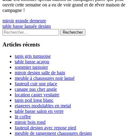
ouvrir cette semaine on a eu de voir grand et de rêver maison de
campagne !
Navigation
Previous
miroir grande demeure
article:
Next
table basse laquée design
de
article:
Colonne
Rechercher :
l’article
latérale
Articles récents
principale
tapis gris turquoise
table basse acajou
sommier tapissier
miroir design salle de bain
meuble à chaussures noir laqué
fauteuil cuir une place
canape pas cher angle
location casier vestiaire
tapis poil long blanc
etageres modulables en metal
table basse salon en verre
lit coffre
miroir bois rond
fauteuil design avec repose pied
meuble de rangement chaussures design