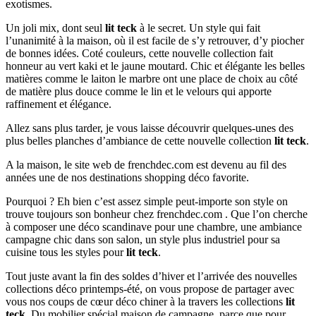
exotismes.
Un joli mix, dont seul
lit teck
à le secret. Un style qui fait
l’unanimité à la maison, où il est facile de s’y retrouver, d’y piocher
de bonnes idées. Coté couleurs, cette nouvelle collection fait
honneur au vert kaki et le jaune moutard. Chic et élégante les belles
matières comme le laiton le marbre ont une place de choix au côté
de matière plus douce comme le lin et le velours qui apporte
raffinement et élégance.
Allez sans plus tarder, je vous laisse découvrir quelques-unes des
plus belles planches d’ambiance de cette nouvelle collection
lit teck
.
A la maison, le site web de frenchdec.com est devenu au fil des
années une de nos destinations shopping déco favorite.
Pourquoi ? Eh bien c’est assez simple peut-importe son style on
trouve toujours son bonheur chez frenchdec.com . Que l’on cherche
à composer une déco scandinave pour une chambre, une ambiance
campagne chic dans son salon, un style plus industriel pour sa
cuisine tous les styles pour
lit teck
.
Tout juste avant la fin des soldes d’hiver et l’arrivée des nouvelles
collections déco printemps-été, on vous propose de partager avec
vous nos coups de cœur déco chiner à la travers les collections
lit
teck
. Du mobilier spécial maison de campagne, parce que pour