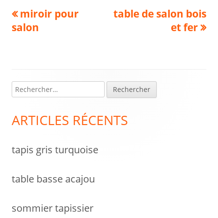
Navigation
Previous
Next
miroir pour
table de salon bois
article:
article:
salon
et fer
de
l’article
R
Colonne
e
latérale
c
ARTICLES RÉCENTS
h
principale
e
tapis gris turquoise
r
c
h
table basse acajou
e
r
sommier tapissier