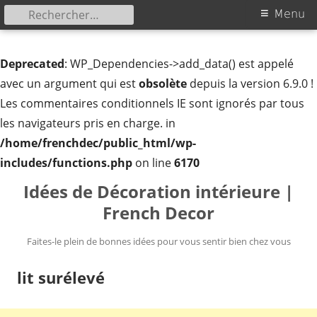
Rechercher :
Menu
Menu
principal
Deprecated
: WP_Dependencies->add_data() est appelé
avec un argument qui est
obsolète
depuis la version 6.9.0 !
Les commentaires conditionnels IE sont ignorés par tous
les navigateurs pris en charge. in
/home/frenchdec/public_html/wp-
includes/functions.php
on line
6170
Aller
Idées de Décoration intérieure |
au
French Decor
contenu
Faites-le plein de bonnes idées pour vous sentir bien chez vous
lit surélevé