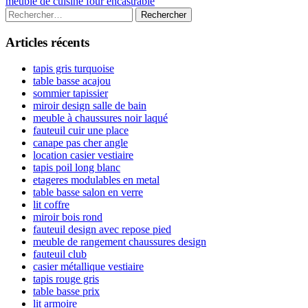
article:
Next
meuble de cuisine four encastrable
de
article:
Colonne
Rechercher :
l’article
latérale
Articles récents
principale
tapis gris turquoise
table basse acajou
sommier tapissier
miroir design salle de bain
meuble à chaussures noir laqué
fauteuil cuir une place
canape pas cher angle
location casier vestiaire
tapis poil long blanc
etageres modulables en metal
table basse salon en verre
lit coffre
miroir bois rond
fauteuil design avec repose pied
meuble de rangement chaussures design
fauteuil club
casier métallique vestiaire
tapis rouge gris
table basse prix
lit armoire