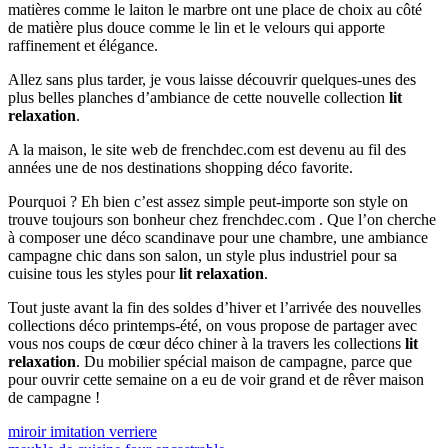
matières comme le laiton le marbre ont une place de choix au côté
de matière plus douce comme le lin et le velours qui apporte
raffinement et élégance.
Allez sans plus tarder, je vous laisse découvrir quelques-unes des
plus belles planches d’ambiance de cette nouvelle collection
lit
relaxation
.
A la maison, le site web de frenchdec.com est devenu au fil des
années une de nos destinations shopping déco favorite.
Pourquoi ? Eh bien c’est assez simple peut-importe son style on
trouve toujours son bonheur chez frenchdec.com . Que l’on cherche
à composer une déco scandinave pour une chambre, une ambiance
campagne chic dans son salon, un style plus industriel pour sa
cuisine tous les styles pour
lit relaxation
.
Tout juste avant la fin des soldes d’hiver et l’arrivée des nouvelles
collections déco printemps-été, on vous propose de partager avec
vous nos coups de cœur déco chiner à la travers les collections
lit
relaxation
. Du mobilier spécial maison de campagne, parce que
pour ouvrir cette semaine on a eu de voir grand et de rêver maison
de campagne !
Navigation
Previous
miroir imitation verriere