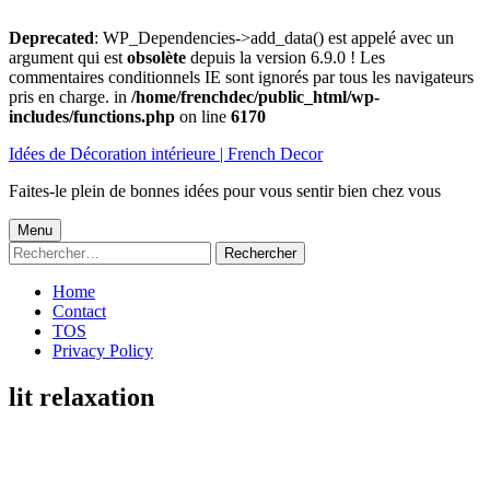
Deprecated
: WP_Dependencies->add_data() est appelé avec un
argument qui est
obsolète
depuis la version 6.9.0 ! Les
commentaires conditionnels IE sont ignorés par tous les navigateurs
pris en charge. in
/home/frenchdec/public_html/wp-
includes/functions.php
on line
6170
Aller
Idées de Décoration intérieure | French Decor
au
contenu
Faites-le plein de bonnes idées pour vous sentir bien chez vous
Menu
Menu
Rechercher :
principal
Home
Contact
TOS
Privacy Policy
lit relaxation