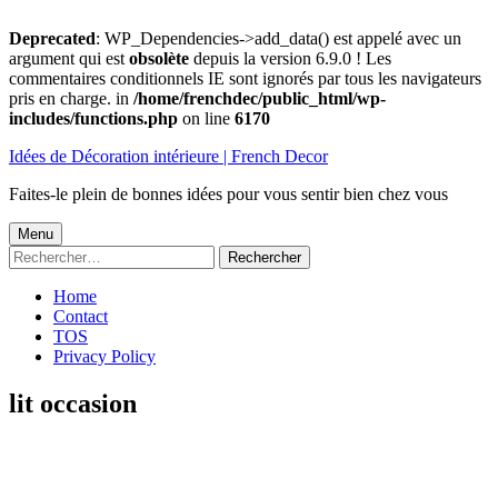
Deprecated
: WP_Dependencies->add_data() est appelé avec un
argument qui est
obsolète
depuis la version 6.9.0 ! Les
commentaires conditionnels IE sont ignorés par tous les navigateurs
pris en charge. in
/home/frenchdec/public_html/wp-
includes/functions.php
on line
6170
Aller
Idées de Décoration intérieure | French Decor
au
contenu
Faites-le plein de bonnes idées pour vous sentir bien chez vous
Menu
Menu
Rechercher :
principal
Home
Contact
TOS
Privacy Policy
lit occasion