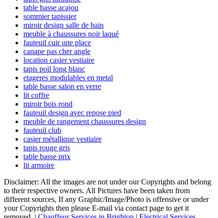
table basse acajou
sommier tapissier
miroir design salle de bain
meuble à chaussures noir laqué
fauteuil cuir une place
canape pas cher angle
location casier vestiaire
tapis poil long blanc
etageres modulables en metal
table basse salon en verre
lit coffre
miroir bois rond
fauteuil design avec repose pied
meuble de rangement chaussures design
fauteuil club
casier métallique vestiaire
tapis rouge gris
table basse prix
lit armoire
Disclaimer: All the images are not under our Copyrights and belong
to their respective owners. All Pictures have been taken from
different sources, If any Graphic/Image/Photo is offensive or under
your Copyrights then please E-mail via contact page to get it
removed. |
Chauffeur Services in Brighton
|
Electrical Services