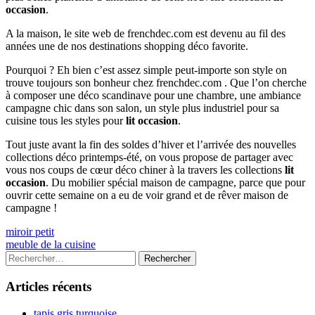
occasion
.
A la maison, le site web de frenchdec.com est devenu au fil des
années une de nos destinations shopping déco favorite.
Pourquoi ? Eh bien c’est assez simple peut-importe son style on
trouve toujours son bonheur chez frenchdec.com . Que l’on cherche
à composer une déco scandinave pour une chambre, une ambiance
campagne chic dans son salon, un style plus industriel pour sa
cuisine tous les styles pour
lit occasion
.
Tout juste avant la fin des soldes d’hiver et l’arrivée des nouvelles
collections déco printemps-été, on vous propose de partager avec
vous nos coups de cœur déco chiner à la travers les collections
lit
occasion
. Du mobilier spécial maison de campagne, parce que pour
ouvrir cette semaine on a eu de voir grand et de rêver maison de
campagne !
Navigation
Previous
miroir petit
article:
Next
meuble de la cuisine
de
article:
Colonne
Rechercher :
l’article
latérale
Articles récents
principale
tapis gris turquoise