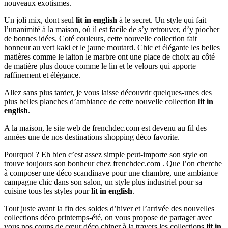
nouveaux exotismes.
Un joli mix, dont seul
lit in english
à le secret. Un style qui fait
l’unanimité à la maison, où il est facile de s’y retrouver, d’y piocher
de bonnes idées. Coté couleurs, cette nouvelle collection fait
honneur au vert kaki et le jaune moutard. Chic et élégante les belles
matières comme le laiton le marbre ont une place de choix au côté
de matière plus douce comme le lin et le velours qui apporte
raffinement et élégance.
Allez sans plus tarder, je vous laisse découvrir quelques-unes des
plus belles planches d’ambiance de cette nouvelle collection
lit in
english
.
A la maison, le site web de frenchdec.com est devenu au fil des
années une de nos destinations shopping déco favorite.
Pourquoi ? Eh bien c’est assez simple peut-importe son style on
trouve toujours son bonheur chez frenchdec.com . Que l’on cherche
à composer une déco scandinave pour une chambre, une ambiance
campagne chic dans son salon, un style plus industriel pour sa
cuisine tous les styles pour
lit in english
.
Tout juste avant la fin des soldes d’hiver et l’arrivée des nouvelles
collections déco printemps-été, on vous propose de partager avec
vous nos coups de cœur déco chiner à la travers les collections
lit in