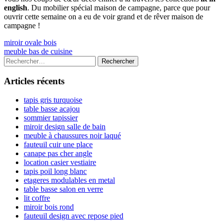
english
. Du mobilier spécial maison de campagne, parce que pour
ouvrir cette semaine on a eu de voir grand et de rêver maison de
campagne !
Navigation
Previous
miroir ovale bois
article:
Next
meuble bas de cuisine
de
article:
Colonne
Rechercher :
l’article
latérale
Articles récents
principale
tapis gris turquoise
table basse acajou
sommier tapissier
miroir design salle de bain
meuble à chaussures noir laqué
fauteuil cuir une place
canape pas cher angle
location casier vestiaire
tapis poil long blanc
etageres modulables en metal
table basse salon en verre
lit coffre
miroir bois rond
fauteuil design avec repose pied