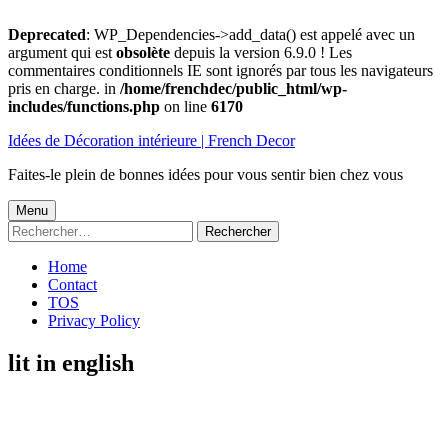
Deprecated
: WP_Dependencies->add_data() est appelé avec un
argument qui est
obsolète
depuis la version 6.9.0 ! Les
commentaires conditionnels IE sont ignorés par tous les navigateurs
pris en charge. in
/home/frenchdec/public_html/wp-
includes/functions.php
on line
6170
Aller
Idées de Décoration intérieure | French Decor
au
contenu
Faites-le plein de bonnes idées pour vous sentir bien chez vous
Menu
Menu
Rechercher :
principal
Home
Contact
TOS
Privacy Policy
lit in english