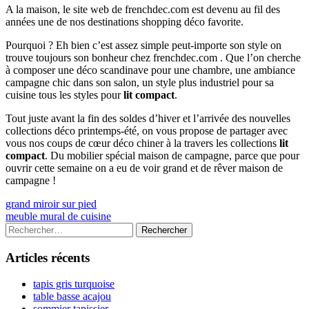
A la maison, le site web de frenchdec.com est devenu au fil des
années une de nos destinations shopping déco favorite.
Pourquoi ? Eh bien c’est assez simple peut-importe son style on
trouve toujours son bonheur chez frenchdec.com . Que l’on cherche
à composer une déco scandinave pour une chambre, une ambiance
campagne chic dans son salon, un style plus industriel pour sa
cuisine tous les styles pour
lit compact
.
Tout juste avant la fin des soldes d’hiver et l’arrivée des nouvelles
collections déco printemps-été, on vous propose de partager avec
vous nos coups de cœur déco chiner à la travers les collections
lit
compact
. Du mobilier spécial maison de campagne, parce que pour
ouvrir cette semaine on a eu de voir grand et de rêver maison de
campagne !
Navigation
Previous
grand miroir sur pied
article:
Next
meuble mural de cuisine
de
article:
Colonne
Rechercher :
l’article
latérale
Articles récents
principale
tapis gris turquoise
table basse acajou
sommier tapissier