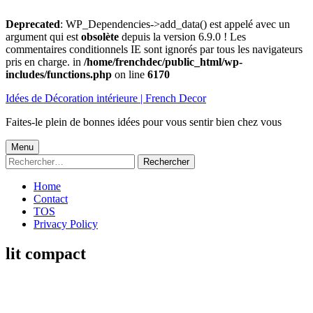
Deprecated
: WP_Dependencies->add_data() est appelé avec un
argument qui est
obsolète
depuis la version 6.9.0 ! Les
commentaires conditionnels IE sont ignorés par tous les navigateurs
pris en charge. in
/home/frenchdec/public_html/wp-
includes/functions.php
on line
6170
Aller
Idées de Décoration intérieure | French Decor
au
contenu
Faites-le plein de bonnes idées pour vous sentir bien chez vous
Menu
Menu
Rechercher :
principal
Home
Contact
TOS
Privacy Policy
lit compact