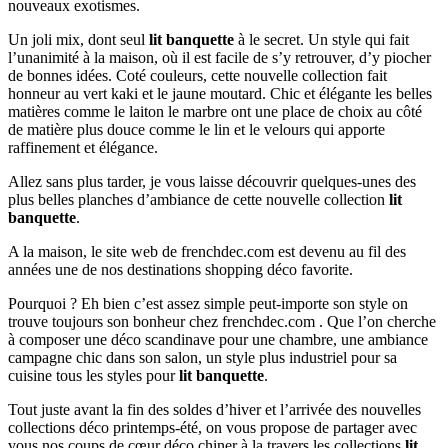
nouveaux exotismes.
Un joli mix, dont seul
lit banquette
à le secret. Un style qui fait
l’unanimité à la maison, où il est facile de s’y retrouver, d’y piocher
de bonnes idées. Coté couleurs, cette nouvelle collection fait
honneur au vert kaki et le jaune moutard. Chic et élégante les belles
matières comme le laiton le marbre ont une place de choix au côté
de matière plus douce comme le lin et le velours qui apporte
raffinement et élégance.
Allez sans plus tarder, je vous laisse découvrir quelques-unes des
plus belles planches d’ambiance de cette nouvelle collection
lit
banquette
.
A la maison, le site web de frenchdec.com est devenu au fil des
années une de nos destinations shopping déco favorite.
Pourquoi ? Eh bien c’est assez simple peut-importe son style on
trouve toujours son bonheur chez frenchdec.com . Que l’on cherche
à composer une déco scandinave pour une chambre, une ambiance
campagne chic dans son salon, un style plus industriel pour sa
cuisine tous les styles pour
lit banquette
.
Tout juste avant la fin des soldes d’hiver et l’arrivée des nouvelles
collections déco printemps-été, on vous propose de partager avec
vous nos coups de cœur déco chiner à la travers les collections
lit