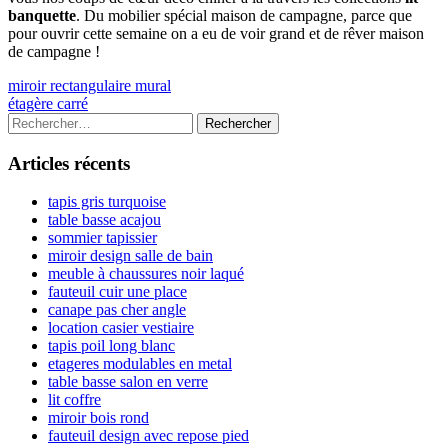
banquette
. Du mobilier spécial maison de campagne, parce que
pour ouvrir cette semaine on a eu de voir grand et de rêver maison
de campagne !
Navigation
Previous
miroir rectangulaire mural
article:
Next
étagère carré
de
article:
Colonne
Rechercher :
l’article
latérale
Articles récents
principale
tapis gris turquoise
table basse acajou
sommier tapissier
miroir design salle de bain
meuble à chaussures noir laqué
fauteuil cuir une place
canape pas cher angle
location casier vestiaire
tapis poil long blanc
etageres modulables en metal
table basse salon en verre
lit coffre
miroir bois rond
fauteuil design avec repose pied