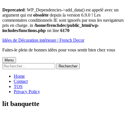
Deprecated
: WP_Dependencies->add_data() est appelé avec un
argument qui est
obsolète
depuis la version 6.9.0 ! Les
commentaires conditionnels IE sont ignorés par tous les navigateurs
pris en charge. in
/home/frenchdec/public_html/wp-
includes/functions.php
on line
6170
Aller
Idées de Décoration intérieure | French Decor
au
contenu
Faites-le plein de bonnes idées pour vous sentir bien chez vous
Menu
Menu
Rechercher :
principal
Home
Contact
TOS
Privacy Policy
lit banquette