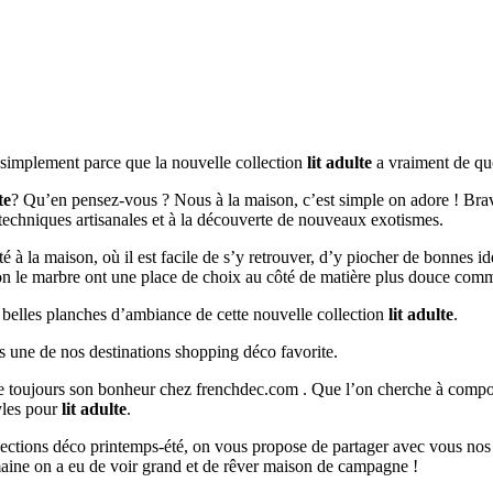
t simplement parce que la nouvelle collection
lit adulte
a vraiment de quo
te
? Qu’en pensez-vous ? Nous à la maison, c’est simple on adore ! Bravo
 techniques artisanales et à la découverte de nouveaux exotismes.
ité à la maison, où il est facile de s’y retrouver, d’y piocher de bonnes i
ton le marbre ont une place de choix au côté de matière plus douce comme
s belles planches d’ambiance de cette nouvelle collection
lit adulte
.
s une de nos destinations shopping déco favorite.
ouve toujours son bonheur chez frenchdec.com . Que l’on cherche à co
tyles pour
lit adulte
.
ollections déco printemps-été, on vous propose de partager avec vous nos
aine on a eu de voir grand et de rêver maison de campagne !