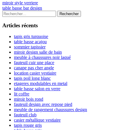
Navigation
Previous
miroir style verriere
article:
Next
table basse bar design
de
article:
Colonne
Rechercher :
l’article
latérale
Articles récents
principale
tapis gris turquoise
table basse acajou
sommier tapissier
miroir design salle de bain
meuble à chaussures noir laqué
fauteuil cuir une place
canape pas cher angle
location casier vestiaire
tapis poil long blanc
etageres modulables en metal
table basse salon en verre
lit coffre
miroir bois rond
fauteuil design avec repose pied
meuble de rangement chaussures design
fauteuil club
casier métallique vestiaire
tapis rouge gris