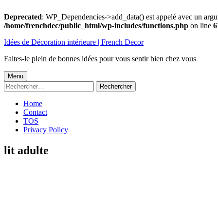
Deprecated
: WP_Dependencies->add_data() est appelé avec un argu
/home/frenchdec/public_html/wp-includes/functions.php
on line
6
Aller
Idées de Décoration intérieure | French Decor
au
contenu
Faites-le plein de bonnes idées pour vous sentir bien chez vous
Menu
Menu
Rechercher :
principal
Home
Contact
TOS
Privacy Policy
lit adulte