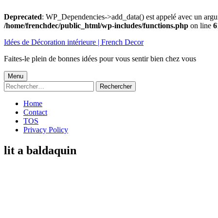
Deprecated
: WP_Dependencies->add_data() est appelé avec un argu
/home/frenchdec/public_html/wp-includes/functions.php
on line
6
Aller
Idées de Décoration intérieure | French Decor
au
contenu
Faites-le plein de bonnes idées pour vous sentir bien chez vous
Menu
Menu
Rechercher :
principal
Home
Contact
TOS
Privacy Policy
lit a baldaquin