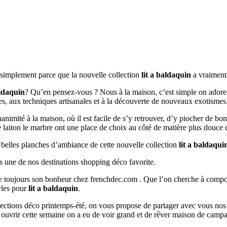
t simplement parce que la nouvelle collection
lit a baldaquin
a vraiment 
aldaquin
? Qu’en pensez-vous ? Nous à la maison, c’est simple on adore !
ées, aux techniques artisanales et à la découverte de nouveaux exotismes
unanimité à la maison, où il est facile de s’y retrouver, d’y piocher de b
e laiton le marbre ont une place de choix au côté de matière plus douce 
s belles planches d’ambiance de cette nouvelle collection
lit a baldaqui
s une de nos destinations shopping déco favorite.
ouve toujours son bonheur chez frenchdec.com . Que l’on cherche à co
tyles pour
lit a baldaquin
.
ollections déco printemps-été, on vous propose de partager avec vous nos
ouvrir cette semaine on a eu de voir grand et de rêver maison de camp