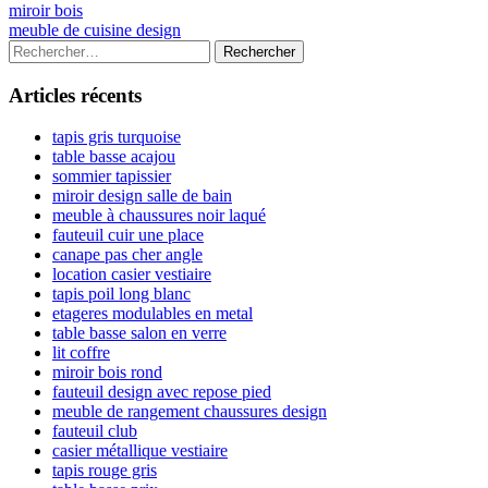
Navigation
Previous
miroir bois
article:
Next
meuble de cuisine design
de
article:
Colonne
Rechercher :
l’article
latérale
Articles récents
principale
tapis gris turquoise
table basse acajou
sommier tapissier
miroir design salle de bain
meuble à chaussures noir laqué
fauteuil cuir une place
canape pas cher angle
location casier vestiaire
tapis poil long blanc
etageres modulables en metal
table basse salon en verre
lit coffre
miroir bois rond
fauteuil design avec repose pied
meuble de rangement chaussures design
fauteuil club
casier métallique vestiaire
tapis rouge gris