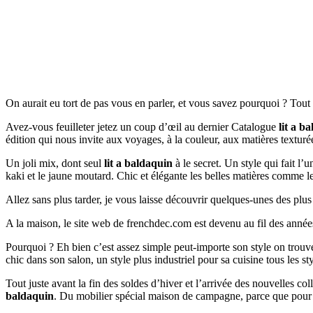
On aurait eu tort de pas vous en parler, et vous savez pourquoi ? Tou
Avez-vous feuilleter jetez un coup d’œil au dernier Catalogue
lit a b
édition qui nous invite aux voyages, à la couleur, aux matières textur
Un joli mix, dont seul
lit a baldaquin
à le secret. Un style qui fait l’
kaki et le jaune moutard. Chic et élégante les belles matières comme l
Allez sans plus tarder, je vous laisse découvrir quelques-unes des plu
A la maison, le site web de frenchdec.com est devenu au fil des année
Pourquoi ? Eh bien c’est assez simple peut-importe son style on tr
chic dans son salon, un style plus industriel pour sa cuisine tous les s
Tout juste avant la fin des soldes d’hiver et l’arrivée des nouvelles c
baldaquin
. Du mobilier spécial maison de campagne, parce que pour 