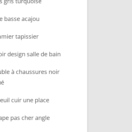
s gris turquoise
le basse acajou
mier tapissier
ir design salle de bain
ble à chaussures noir
ué
euil cuir une place
ape pas cher angle