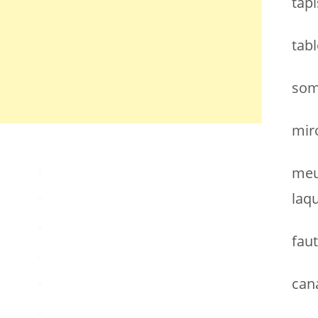
tapi
h
e
tab
r
:
som
miro
meu
laq
faut
can