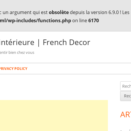
c un argument qui est
obsolète
depuis la version 6.9.0 ! Le
ml/wp-includes/functions.php
on line
6170
intérieure | French Decor
entir bien chez vous
PRIVACY POLICY
R
Co
e
lat
c
h
pri
AR
e
r
c