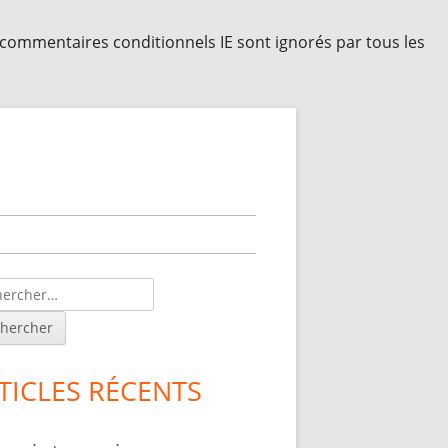
s commentaires conditionnels IE sont ignorés par tous les
lonne
érale
ncipale
TICLES RÉCENTS