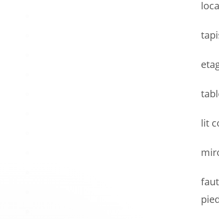
loca
tapi
eta
tab
lit 
mir
fau
pie