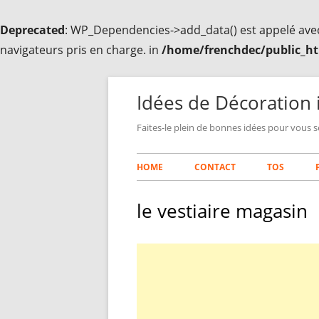
Deprecated
: WP_Dependencies->add_data() est appelé ave
navigateurs pris en charge. in
/home/frenchdec/public_ht
Aller
au
Idées de Décoration 
contenu
Faites-le plein de bonnes idées pour vous s
Menu
HOME
CONTACT
TOS
principal
le vestiaire magasin