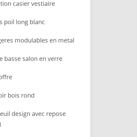
tion casier vestiaire
s poil long blanc
geres modulables en metal
le basse salon en verre
coffre
oir bois rond
teuil design avec repose
d