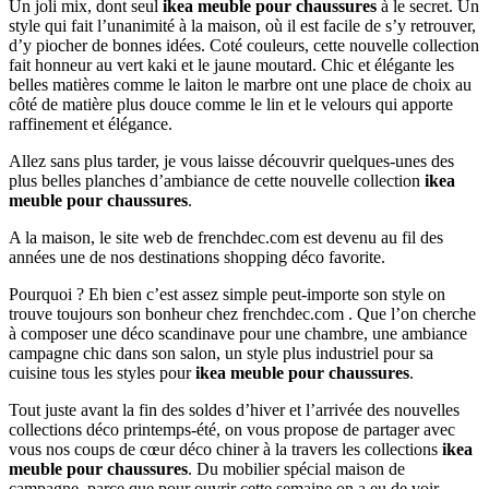
Un joli mix, dont seul
ikea meuble pour chaussures
à le secret. Un
style qui fait l’unanimité à la maison, où il est facile de s’y retrouver,
d’y piocher de bonnes idées. Coté couleurs, cette nouvelle collection
fait honneur au vert kaki et le jaune moutard. Chic et élégante les
belles matières comme le laiton le marbre ont une place de choix au
côté de matière plus douce comme le lin et le velours qui apporte
raffinement et élégance.
Allez sans plus tarder, je vous laisse découvrir quelques-unes des
plus belles planches d’ambiance de cette nouvelle collection
ikea
meuble pour chaussures
.
A la maison, le site web de frenchdec.com est devenu au fil des
années une de nos destinations shopping déco favorite.
Pourquoi ? Eh bien c’est assez simple peut-importe son style on
trouve toujours son bonheur chez frenchdec.com . Que l’on cherche
à composer une déco scandinave pour une chambre, une ambiance
campagne chic dans son salon, un style plus industriel pour sa
cuisine tous les styles pour
ikea meuble pour chaussures
.
Tout juste avant la fin des soldes d’hiver et l’arrivée des nouvelles
collections déco printemps-été, on vous propose de partager avec
vous nos coups de cœur déco chiner à la travers les collections
ikea
meuble pour chaussures
. Du mobilier spécial maison de
campagne, parce que pour ouvrir cette semaine on a eu de voir