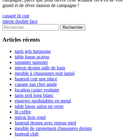
grand et de rêver maison de campagne !
Navigation
Previous
canapé lit cuir
article:
Next
miroir double face
de
article:
Colonne
Rechercher :
l’article
latérale
Articles récents
principale
tapis gris turquoise
table basse acajou
sommier tapissier
miroir design salle de bain
meuble à chaussures noir laqué
fauteuil cuir une place
canape pas cher angle
location casier vestiaire
tapis poil long blanc
etageres modulables en metal
table basse salon en verre
lit coffre
miroir bois rond
fauteuil design avec repose pied
meuble de rangement chaussures design
fauteuil club