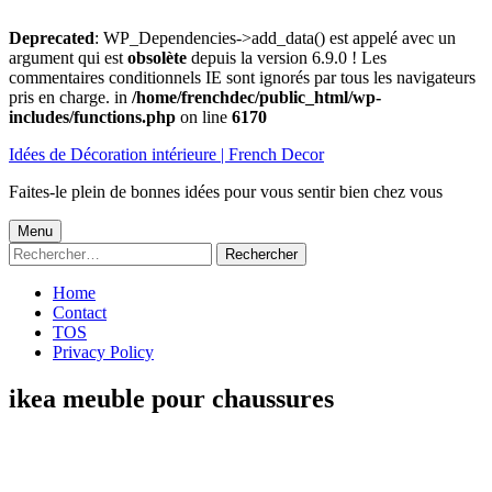
Deprecated
: WP_Dependencies->add_data() est appelé avec un
argument qui est
obsolète
depuis la version 6.9.0 ! Les
commentaires conditionnels IE sont ignorés par tous les navigateurs
pris en charge. in
/home/frenchdec/public_html/wp-
includes/functions.php
on line
6170
Aller
Idées de Décoration intérieure | French Decor
au
contenu
Faites-le plein de bonnes idées pour vous sentir bien chez vous
Menu
Menu
Rechercher :
principal
Home
Contact
TOS
Privacy Policy
ikea meuble pour chaussures