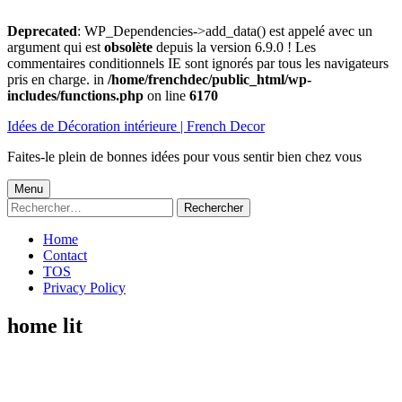
Deprecated
: WP_Dependencies->add_data() est appelé avec un
argument qui est
obsolète
depuis la version 6.9.0 ! Les
commentaires conditionnels IE sont ignorés par tous les navigateurs
pris en charge. in
/home/frenchdec/public_html/wp-
includes/functions.php
on line
6170
Aller
Idées de Décoration intérieure | French Decor
au
contenu
Faites-le plein de bonnes idées pour vous sentir bien chez vous
Menu
Menu
Rechercher :
principal
Home
Contact
TOS
Privacy Policy
home lit