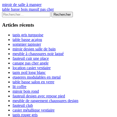
Navigation
Previous
miroir de salle à manger
article:
Next
table basse bois massif pas cher
de
article:
Colonne
Rechercher :
l’article
latérale
Articles récents
principale
tapis gris turquoise
table basse acajou
sommier tapissier
miroir design salle de bain
meuble à chaussures noir laqué
fauteuil cuir une place
canape pas cher angle
location casier vestiaire
tapis poil long blanc
etageres modulables en metal
table basse salon en verre
lit coffre
miroir bois rond
fauteuil design avec repose pied
meuble de rangement chaussures design
fauteuil club
casier métallique vestiaire
tapis rouge gris