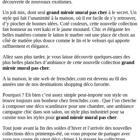
découverte de nouveaux exotismes.
Un joli mix, dont seul
grand miroir mural pas cher
à le secret. Un
style qui fait l’unanimité à la maison, où il est facile de s’y retrouver,
d’y piocher de bonnes idées. Coté couleurs, cette nouvelle collection
fait honneur au vert kaki et le jaune moutard. Chic et élégante les
belles matières comme le laiton le marbre ont une place de choix au
côté de matière plus douce comme le lin et le velours qui apporte
raffinement et élégance.
Allez sans plus tarder, je vous laisse découvrir quelques-unes des
plus belles planches d’ambiance de cette nouvelle collection
grand
miroir mural pas cher
.
A la maison, le site web de frenchdec.com est devenu au fil des
années une de nos destinations shopping déco favorite.
Pourquoi ? Eh bien c’est assez simple peut-importe son style on
trouve toujours son bonheur chez frenchdec.com . Que l’on cherche
à composer une déco scandinave pour une chambre, une ambiance
campagne chic dans son salon, un style plus industriel pour sa
cuisine tous les styles pour
grand miroir mural pas cher
.
Tout juste avant la fin des soldes d’hiver et l’arrivée des nouvelles
collections déco printemps-été, on vous propose de partager avec
vous nos coups de cœur déco chiner à la travers les collections