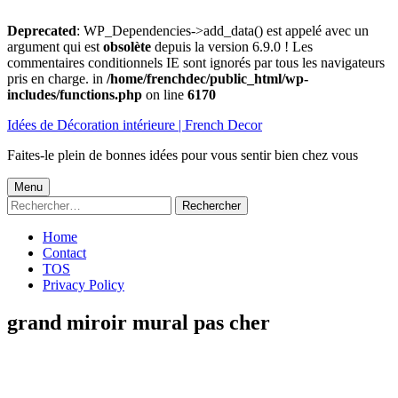
Deprecated
: WP_Dependencies->add_data() est appelé avec un
argument qui est
obsolète
depuis la version 6.9.0 ! Les
commentaires conditionnels IE sont ignorés par tous les navigateurs
pris en charge. in
/home/frenchdec/public_html/wp-
includes/functions.php
on line
6170
Aller
Idées de Décoration intérieure | French Decor
au
contenu
Faites-le plein de bonnes idées pour vous sentir bien chez vous
Menu
Menu
Rechercher :
principal
Home
Contact
TOS
Privacy Policy
grand miroir mural pas cher