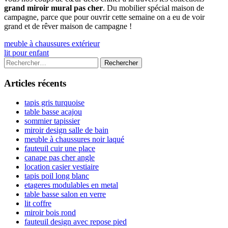
grand miroir mural pas cher
. Du mobilier spécial maison de
campagne, parce que pour ouvrir cette semaine on a eu de voir
grand et de rêver maison de campagne !
Navigation
Previous
meuble à chaussures extérieur
article:
Next
lit pour enfant
de
article:
Colonne
Rechercher :
l’article
latérale
Articles récents
principale
tapis gris turquoise
table basse acajou
sommier tapissier
miroir design salle de bain
meuble à chaussures noir laqué
fauteuil cuir une place
canape pas cher angle
location casier vestiaire
tapis poil long blanc
etageres modulables en metal
table basse salon en verre
lit coffre
miroir bois rond
fauteuil design avec repose pied