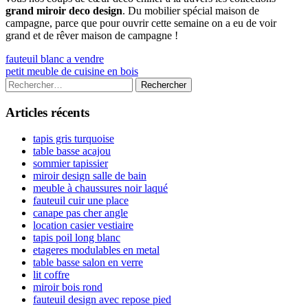
grand miroir deco design
. Du mobilier spécial maison de
campagne, parce que pour ouvrir cette semaine on a eu de voir
grand et de rêver maison de campagne !
Navigation
Previous
fauteuil blanc a vendre
article:
Next
petit meuble de cuisine en bois
de
article:
Colonne
Rechercher :
l’article
latérale
Articles récents
principale
tapis gris turquoise
table basse acajou
sommier tapissier
miroir design salle de bain
meuble à chaussures noir laqué
fauteuil cuir une place
canape pas cher angle
location casier vestiaire
tapis poil long blanc
etageres modulables en metal
table basse salon en verre
lit coffre
miroir bois rond
fauteuil design avec repose pied