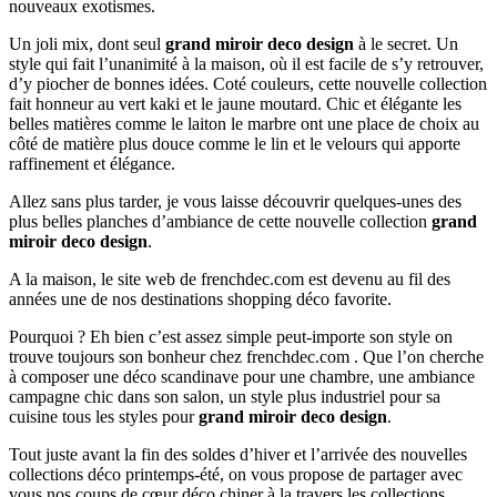
nouveaux exotismes.
Un joli mix, dont seul
grand miroir deco design
à le secret. Un
style qui fait l’unanimité à la maison, où il est facile de s’y retrouver,
d’y piocher de bonnes idées. Coté couleurs, cette nouvelle collection
fait honneur au vert kaki et le jaune moutard. Chic et élégante les
belles matières comme le laiton le marbre ont une place de choix au
côté de matière plus douce comme le lin et le velours qui apporte
raffinement et élégance.
Allez sans plus tarder, je vous laisse découvrir quelques-unes des
plus belles planches d’ambiance de cette nouvelle collection
grand
miroir deco design
.
A la maison, le site web de frenchdec.com est devenu au fil des
années une de nos destinations shopping déco favorite.
Pourquoi ? Eh bien c’est assez simple peut-importe son style on
trouve toujours son bonheur chez frenchdec.com . Que l’on cherche
à composer une déco scandinave pour une chambre, une ambiance
campagne chic dans son salon, un style plus industriel pour sa
cuisine tous les styles pour
grand miroir deco design
.
Tout juste avant la fin des soldes d’hiver et l’arrivée des nouvelles
collections déco printemps-été, on vous propose de partager avec
vous nos coups de cœur déco chiner à la travers les collections