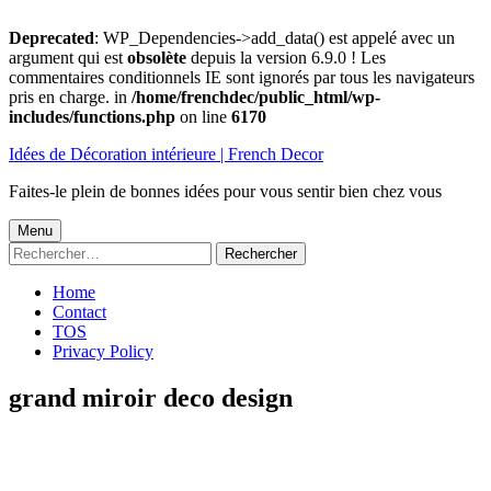
Deprecated
: WP_Dependencies->add_data() est appelé avec un
argument qui est
obsolète
depuis la version 6.9.0 ! Les
commentaires conditionnels IE sont ignorés par tous les navigateurs
pris en charge. in
/home/frenchdec/public_html/wp-
includes/functions.php
on line
6170
Aller
Idées de Décoration intérieure | French Decor
au
contenu
Faites-le plein de bonnes idées pour vous sentir bien chez vous
Menu
Menu
Rechercher :
principal
Home
Contact
TOS
Privacy Policy
grand miroir deco design