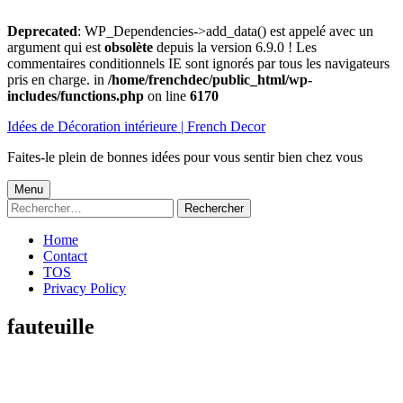
Deprecated
: WP_Dependencies->add_data() est appelé avec un
argument qui est
obsolète
depuis la version 6.9.0 ! Les
commentaires conditionnels IE sont ignorés par tous les navigateurs
pris en charge. in
/home/frenchdec/public_html/wp-
includes/functions.php
on line
6170
Aller
Idées de Décoration intérieure | French Decor
au
contenu
Faites-le plein de bonnes idées pour vous sentir bien chez vous
Menu
Menu
Rechercher :
principal
Home
Contact
TOS
Privacy Policy
fauteuille