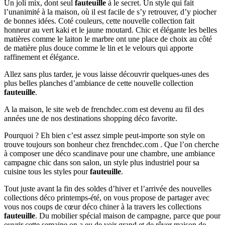
Un joli mix, dont seul
fauteuille
à le secret. Un style qui fait
l’unanimité à la maison, où il est facile de s’y retrouver, d’y piocher
de bonnes idées. Coté couleurs, cette nouvelle collection fait
honneur au vert kaki et le jaune moutard. Chic et élégante les belles
matières comme le laiton le marbre ont une place de choix au côté
de matière plus douce comme le lin et le velours qui apporte
raffinement et élégance.
Allez sans plus tarder, je vous laisse découvrir quelques-unes des
plus belles planches d’ambiance de cette nouvelle collection
fauteuille
.
A la maison, le site web de frenchdec.com est devenu au fil des
années une de nos destinations shopping déco favorite.
Pourquoi ? Eh bien c’est assez simple peut-importe son style on
trouve toujours son bonheur chez frenchdec.com . Que l’on cherche
à composer une déco scandinave pour une chambre, une ambiance
campagne chic dans son salon, un style plus industriel pour sa
cuisine tous les styles pour
fauteuille
.
Tout juste avant la fin des soldes d’hiver et l’arrivée des nouvelles
collections déco printemps-été, on vous propose de partager avec
vous nos coups de cœur déco chiner à la travers les collections
fauteuille
. Du mobilier spécial maison de campagne, parce que pour
ouvrir cette semaine on a eu de voir grand et de rêver maison de