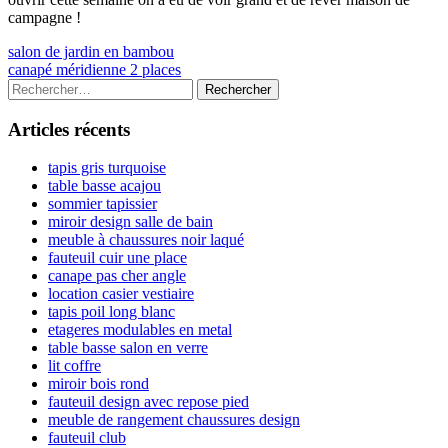
campagne !
Navigation
Previous
salon de jardin en bambou
article:
Next
canapé méridienne 2 places
de
article:
Colonne
Rechercher :
l’article
latérale
Articles récents
principale
tapis gris turquoise
table basse acajou
sommier tapissier
miroir design salle de bain
meuble à chaussures noir laqué
fauteuil cuir une place
canape pas cher angle
location casier vestiaire
tapis poil long blanc
etageres modulables en metal
table basse salon en verre
lit coffre
miroir bois rond
fauteuil design avec repose pied
meuble de rangement chaussures design
fauteuil club