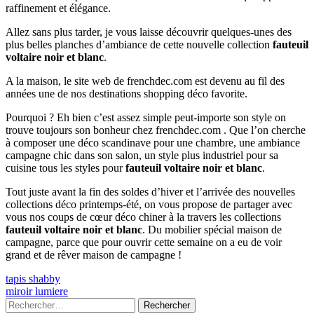
raffinement et élégance.
Allez sans plus tarder, je vous laisse découvrir quelques-unes des
plus belles planches d’ambiance de cette nouvelle collection
fauteuil
voltaire noir et blanc
.
A la maison, le site web de frenchdec.com est devenu au fil des
années une de nos destinations shopping déco favorite.
Pourquoi ? Eh bien c’est assez simple peut-importe son style on
trouve toujours son bonheur chez frenchdec.com . Que l’on cherche
à composer une déco scandinave pour une chambre, une ambiance
campagne chic dans son salon, un style plus industriel pour sa
cuisine tous les styles pour
fauteuil voltaire noir et blanc
.
Tout juste avant la fin des soldes d’hiver et l’arrivée des nouvelles
collections déco printemps-été, on vous propose de partager avec
vous nos coups de cœur déco chiner à la travers les collections
fauteuil voltaire noir et blanc
. Du mobilier spécial maison de
campagne, parce que pour ouvrir cette semaine on a eu de voir
grand et de rêver maison de campagne !
Navigation
Previous
tapis shabby
article:
Next
miroir lumiere
de
article:
Colonne
Rechercher :