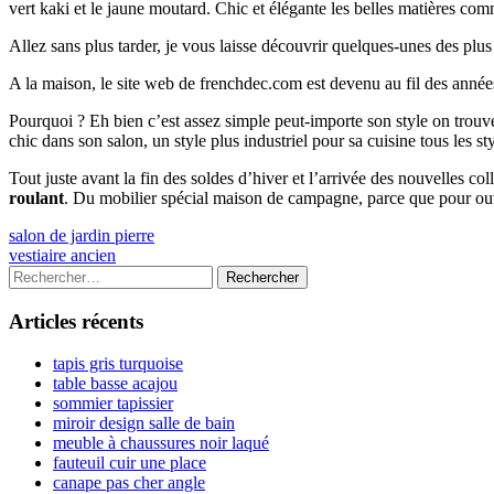
vert kaki et le jaune moutard. Chic et élégante les belles matières co
Allez sans plus tarder, je vous laisse découvrir quelques-unes des plu
A la maison, le site web de frenchdec.com est devenu au fil des année
Pourquoi ? Eh bien c’est assez simple peut-importe son style on tr
chic dans son salon, un style plus industriel pour sa cuisine tous les s
Tout juste avant la fin des soldes d’hiver et l’arrivée des nouvelles c
roulant
. Du mobilier spécial maison de campagne, parce que pour ouv
Navigation
Previous
salon de jardin pierre
article:
Next
vestiaire ancien
de
article:
Colonne
Rechercher :
l’article
latérale
Articles récents
principale
tapis gris turquoise
table basse acajou
sommier tapissier
miroir design salle de bain
meuble à chaussures noir laqué
fauteuil cuir une place
canape pas cher angle