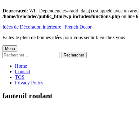
Deprecated
: WP_Dependencies->add_data() est appelé avec un argu
/home/frenchdec/public_html/wp-includes/functions.php
on line
6
Aller
Idées de Décoration intérieure | French Decor
au
contenu
Faites-le plein de bonnes idées pour vous sentir bien chez vous
Menu
Menu
Rechercher :
principal
Home
Contact
TOS
Privacy Policy
fauteuil roulant