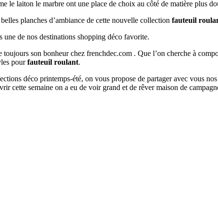
mme le laiton le marbre ont une place de choix au côté de matière plus do
s belles planches d’ambiance de cette nouvelle collection
fauteuil roula
s une de nos destinations shopping déco favorite.
ouve toujours son bonheur chez frenchdec.com . Que l’on cherche à co
tyles pour
fauteuil roulant
.
ollections déco printemps-été, on vous propose de partager avec vous nos
rir cette semaine on a eu de voir grand et de rêver maison de campagn