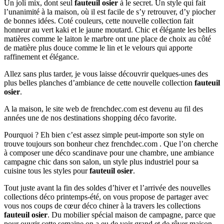
Un joli mix, dont seul
fauteuil osier
à le secret. Un style qui fait
l’unanimité à la maison, où il est facile de s’y retrouver, d’y piocher
de bonnes idées. Coté couleurs, cette nouvelle collection fait
honneur au vert kaki et le jaune moutard. Chic et élégante les belles
matières comme le laiton le marbre ont une place de choix au côté
de matière plus douce comme le lin et le velours qui apporte
raffinement et élégance.
Allez sans plus tarder, je vous laisse découvrir quelques-unes des
plus belles planches d’ambiance de cette nouvelle collection
fauteuil
osier
.
A la maison, le site web de frenchdec.com est devenu au fil des
années une de nos destinations shopping déco favorite.
Pourquoi ? Eh bien c’est assez simple peut-importe son style on
trouve toujours son bonheur chez frenchdec.com . Que l’on cherche
à composer une déco scandinave pour une chambre, une ambiance
campagne chic dans son salon, un style plus industriel pour sa
cuisine tous les styles pour
fauteuil osier
.
Tout juste avant la fin des soldes d’hiver et l’arrivée des nouvelles
collections déco printemps-été, on vous propose de partager avec
vous nos coups de cœur déco chiner à la travers les collections
fauteuil osier
. Du mobilier spécial maison de campagne, parce que
pour ouvrir cette semaine on a eu de voir grand et de rêver maison