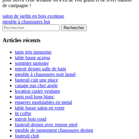
de campagne !
Navigation
Previous
salon de jardin en bois exotique
article:
Next
meuble à chaussures but
de
article:
Colonne
Rechercher :
l’article
latérale
Articles récents
principale
tapis gris turquoise
table basse acajou
sommier tapissier
miroir design salle de bain
meuble à chaussures noir laqué
fauteuil cuir une place
canape pas cher angle
location casier vestiaire
tapis poil long blanc
etageres modulables en metal
table basse salon en verre
lit coffre
miroir bois rond
fauteuil design avec repose pied
meuble de rangement chaussures design
fauteuil club