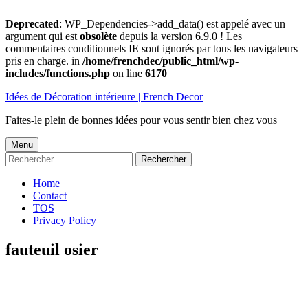
Deprecated
: WP_Dependencies->add_data() est appelé avec un
argument qui est
obsolète
depuis la version 6.9.0 ! Les
commentaires conditionnels IE sont ignorés par tous les navigateurs
pris en charge. in
/home/frenchdec/public_html/wp-
includes/functions.php
on line
6170
Aller
Idées de Décoration intérieure | French Decor
au
contenu
Faites-le plein de bonnes idées pour vous sentir bien chez vous
Menu
Menu
Rechercher :
principal
Home
Contact
TOS
Privacy Policy
fauteuil osier