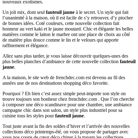
nouveaux exotismes.
Un joli mix, dont seul
fauteuil jaune
à le secret. Un style qui fait
l’unanimité à la maison, où il est facile de s’y retrouver, d’y piocher
de bonnes idées. Coté couleurs, cette nouvelle collection fait
honneur au vert kaki et le jaune moutard. Chic et élégante les belles
matières comme le laiton le marbre ont une place de choix au côté
de matière plus douce comme le lin et le velours qui apporte
raffinement et élégance.
Allez sans plus tarder, je vous laisse découvrir quelques-unes des
plus belles planches d’ambiance de cette nouvelle collection
fauteuil
jaune
.
A la maison, le site web de frenchdec.com est devenu au fil des
années une de nos destinations shopping déco favorite.
Pourquoi ? Eh bien c’est assez simple peut-importe son style on
trouve toujours son bonheur chez frenchdec.com . Que l’on cherche
à composer une déco scandinave pour une chambre, une ambiance
campagne chic dans son salon, un style plus industriel pour sa
cuisine tous les styles pour
fauteuil jaune
.
Tout juste avant la fin des soldes d’hiver et l’arrivée des nouvelles
collections déco printemps-été, on vous propose de partager avec
vous nos coups de cœur déco chiner à la travers les collections