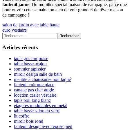
fauteuil jaune
. Du mobilier spécial maison de campagne, parce que
pour ouvrir cette semaine on a eu de voir grand et de rêver maison
de campagne !
Navigation
Previous
salon de jardin avec table haute
article:
Next
euro vestiaire
de
article:
Colonne
Rechercher :
l’article
latérale
Articles récents
principale
tapis gris turquoise
table basse acajou
sommier tapissier
miroir design salle de bain
meuble à chaussures noir laqué
fauteuil cuir une place
canape pas cher angle
location casier vestiaire
tapis poil long blanc
etageres modulables en metal
table basse salon en verre
lit coffre
miroir bois rond
fauteuil design avec repose pied