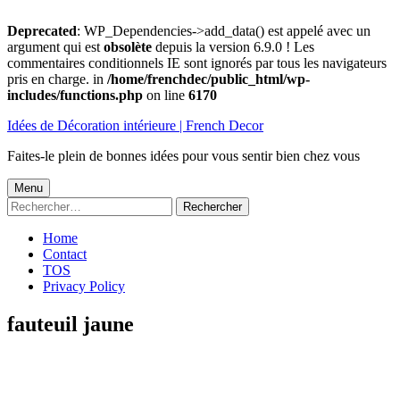
Deprecated
: WP_Dependencies->add_data() est appelé avec un
argument qui est
obsolète
depuis la version 6.9.0 ! Les
commentaires conditionnels IE sont ignorés par tous les navigateurs
pris en charge. in
/home/frenchdec/public_html/wp-
includes/functions.php
on line
6170
Aller
Idées de Décoration intérieure | French Decor
au
contenu
Faites-le plein de bonnes idées pour vous sentir bien chez vous
Menu
Menu
Rechercher :
principal
Home
Contact
TOS
Privacy Policy
fauteuil jaune