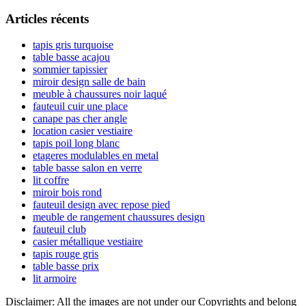
l’article
latérale
Articles récents
principale
tapis gris turquoise
table basse acajou
sommier tapissier
miroir design salle de bain
meuble à chaussures noir laqué
fauteuil cuir une place
canape pas cher angle
location casier vestiaire
tapis poil long blanc
etageres modulables en metal
table basse salon en verre
lit coffre
miroir bois rond
fauteuil design avec repose pied
meuble de rangement chaussures design
fauteuil club
casier métallique vestiaire
tapis rouge gris
table basse prix
lit armoire
Disclaimer: All the images are not under our Copyrights and belong