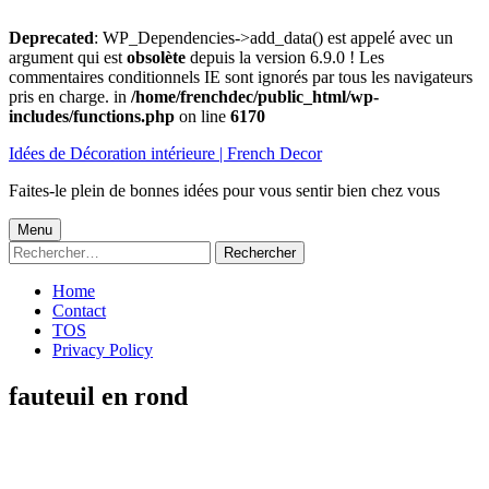
Deprecated
: WP_Dependencies->add_data() est appelé avec un
argument qui est
obsolète
depuis la version 6.9.0 ! Les
commentaires conditionnels IE sont ignorés par tous les navigateurs
pris en charge. in
/home/frenchdec/public_html/wp-
includes/functions.php
on line
6170
Aller
Idées de Décoration intérieure | French Decor
au
contenu
Faites-le plein de bonnes idées pour vous sentir bien chez vous
Menu
Menu
Rechercher :
principal
Home
Contact
TOS
Privacy Policy
fauteuil en rond