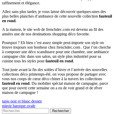
raffinement et élégance.
Allez sans plus tarder, je vous laisse découvrir quelques-unes des
plus belles planches d’ambiance de cette nouvelle collection
fauteuil
en rond
.
A la maison, le site web de frenchdec.com est devenu au fil des
années une de nos destinations shopping déco favorite.
Pourquoi ? Eh bien c’est assez simple peut-importe son style on
trouve toujours son bonheur chez frenchdec.com . Que l’on cherche
à composer une déco scandinave pour une chambre, une ambiance
campagne chic dans son salon, un style plus industriel pour sa
cuisine tous les styles pour
fauteuil en rond
.
Tout juste avant la fin des soldes d’hiver et l’arrivée des nouvelles
collections déco printemps-été, on vous propose de partager avec
vous nos coups de cœur déco chiner à la travers les collections
fauteuil en rond
. Du mobilier spécial maison de campagne, parce
que pour ouvrir cette semaine on a eu de voir grand et de rêver
maison de campagne !
Navigation
Previous
tapis noir et blanc design
article:
Next
miroir baroque ovale
de
article:
Colonne
Rechercher :