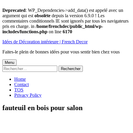
Deprecated
: WP_Dependencies->add_data() est appelé avec un
argument qui est
obsolète
depuis la version 6.9.0 ! Les
commentaires conditionnels IE sont ignorés par tous les navigateurs
pris en charge. in
/home/frenchdec/public_html/wp-
includes/functions.php
on line
6170
Aller
Idées de Décoration intérieure | French Decor
au
contenu
Faites-le plein de bonnes idées pour vous sentir bien chez vous
Menu
Menu
Rechercher :
principal
Home
Contact
TOS
Privacy Policy
fauteuil en bois pour salon