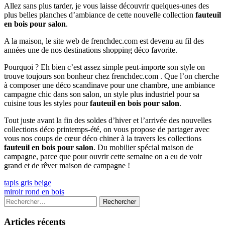
Allez sans plus tarder, je vous laisse découvrir quelques-unes des
plus belles planches d’ambiance de cette nouvelle collection
fauteuil
en bois pour salon
.
A la maison, le site web de frenchdec.com est devenu au fil des
années une de nos destinations shopping déco favorite.
Pourquoi ? Eh bien c’est assez simple peut-importe son style on
trouve toujours son bonheur chez frenchdec.com . Que l’on cherche
à composer une déco scandinave pour une chambre, une ambiance
campagne chic dans son salon, un style plus industriel pour sa
cuisine tous les styles pour
fauteuil en bois pour salon
.
Tout juste avant la fin des soldes d’hiver et l’arrivée des nouvelles
collections déco printemps-été, on vous propose de partager avec
vous nos coups de cœur déco chiner à la travers les collections
fauteuil en bois pour salon
. Du mobilier spécial maison de
campagne, parce que pour ouvrir cette semaine on a eu de voir
grand et de rêver maison de campagne !
Navigation
Previous
tapis gris beige
article:
Next
miroir rond en bois
de
article:
Colonne
Rechercher :
l’article
latérale
Articles récents