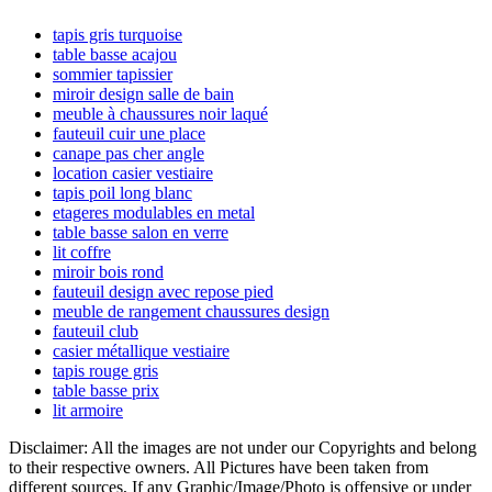
principale
tapis gris turquoise
table basse acajou
sommier tapissier
miroir design salle de bain
meuble à chaussures noir laqué
fauteuil cuir une place
canape pas cher angle
location casier vestiaire
tapis poil long blanc
etageres modulables en metal
table basse salon en verre
lit coffre
miroir bois rond
fauteuil design avec repose pied
meuble de rangement chaussures design
fauteuil club
casier métallique vestiaire
tapis rouge gris
table basse prix
lit armoire
Disclaimer: All the images are not under our Copyrights and belong
to their respective owners. All Pictures have been taken from
different sources, If any Graphic/Image/Photo is offensive or under