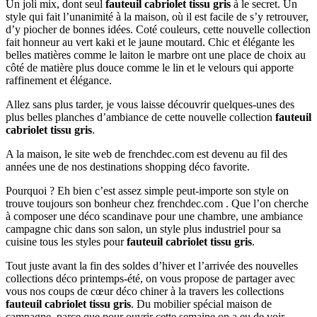
Un joli mix, dont seul
fauteuil cabriolet tissu gris
à le secret. Un
style qui fait l’unanimité à la maison, où il est facile de s’y retrouver,
d’y piocher de bonnes idées. Coté couleurs, cette nouvelle collection
fait honneur au vert kaki et le jaune moutard. Chic et élégante les
belles matières comme le laiton le marbre ont une place de choix au
côté de matière plus douce comme le lin et le velours qui apporte
raffinement et élégance.
Allez sans plus tarder, je vous laisse découvrir quelques-unes des
plus belles planches d’ambiance de cette nouvelle collection
fauteuil
cabriolet tissu gris
.
A la maison, le site web de frenchdec.com est devenu au fil des
années une de nos destinations shopping déco favorite.
Pourquoi ? Eh bien c’est assez simple peut-importe son style on
trouve toujours son bonheur chez frenchdec.com . Que l’on cherche
à composer une déco scandinave pour une chambre, une ambiance
campagne chic dans son salon, un style plus industriel pour sa
cuisine tous les styles pour
fauteuil cabriolet tissu gris
.
Tout juste avant la fin des soldes d’hiver et l’arrivée des nouvelles
collections déco printemps-été, on vous propose de partager avec
vous nos coups de cœur déco chiner à la travers les collections
fauteuil cabriolet tissu gris
. Du mobilier spécial maison de
campagne, parce que pour ouvrir cette semaine on a eu de voir