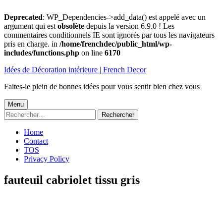
Deprecated
: WP_Dependencies->add_data() est appelé avec un
argument qui est
obsolète
depuis la version 6.9.0 ! Les
commentaires conditionnels IE sont ignorés par tous les navigateurs
pris en charge. in
/home/frenchdec/public_html/wp-
includes/functions.php
on line
6170
Aller
Idées de Décoration intérieure | French Decor
au
contenu
Faites-le plein de bonnes idées pour vous sentir bien chez vous
Menu
Menu
Rechercher :
principal
Home
Contact
TOS
Privacy Policy
fauteuil cabriolet tissu gris