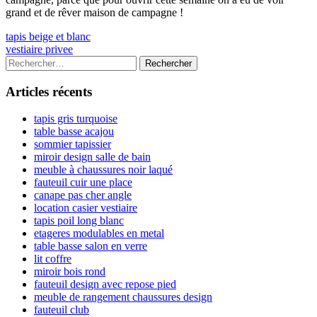
grand et de rêver maison de campagne !
Navigation
Previous
tapis beige et blanc
article:
Next
vestiaire privee
de
article:
Colonne
Rechercher :
l’article
latérale
Articles récents
principale
tapis gris turquoise
table basse acajou
sommier tapissier
miroir design salle de bain
meuble à chaussures noir laqué
fauteuil cuir une place
canape pas cher angle
location casier vestiaire
tapis poil long blanc
etageres modulables en metal
table basse salon en verre
lit coffre
miroir bois rond
fauteuil design avec repose pied
meuble de rangement chaussures design
fauteuil club