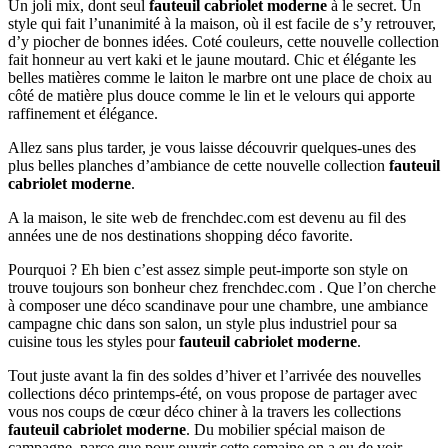
Un joli mix, dont seul
fauteuil cabriolet moderne
à le secret. Un
style qui fait l’unanimité à la maison, où il est facile de s’y retrouver,
d’y piocher de bonnes idées. Coté couleurs, cette nouvelle collection
fait honneur au vert kaki et le jaune moutard. Chic et élégante les
belles matières comme le laiton le marbre ont une place de choix au
côté de matière plus douce comme le lin et le velours qui apporte
raffinement et élégance.
Allez sans plus tarder, je vous laisse découvrir quelques-unes des
plus belles planches d’ambiance de cette nouvelle collection
fauteuil
cabriolet moderne
.
A la maison, le site web de frenchdec.com est devenu au fil des
années une de nos destinations shopping déco favorite.
Pourquoi ? Eh bien c’est assez simple peut-importe son style on
trouve toujours son bonheur chez frenchdec.com . Que l’on cherche
à composer une déco scandinave pour une chambre, une ambiance
campagne chic dans son salon, un style plus industriel pour sa
cuisine tous les styles pour
fauteuil cabriolet moderne
.
Tout juste avant la fin des soldes d’hiver et l’arrivée des nouvelles
collections déco printemps-été, on vous propose de partager avec
vous nos coups de cœur déco chiner à la travers les collections
fauteuil cabriolet moderne
. Du mobilier spécial maison de
campagne, parce que pour ouvrir cette semaine on a eu de voir