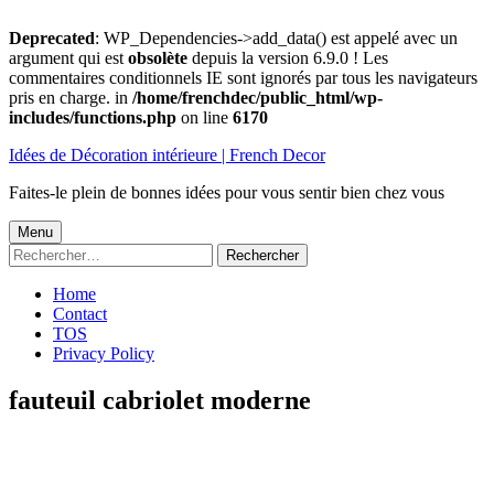
Deprecated
: WP_Dependencies->add_data() est appelé avec un
argument qui est
obsolète
depuis la version 6.9.0 ! Les
commentaires conditionnels IE sont ignorés par tous les navigateurs
pris en charge. in
/home/frenchdec/public_html/wp-
includes/functions.php
on line
6170
Aller
Idées de Décoration intérieure | French Decor
au
contenu
Faites-le plein de bonnes idées pour vous sentir bien chez vous
Menu
Menu
Rechercher :
principal
Home
Contact
TOS
Privacy Policy
fauteuil cabriolet moderne