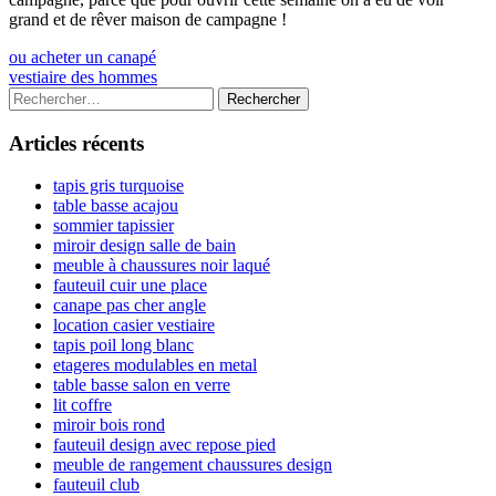
grand et de rêver maison de campagne !
Navigation
Previous
ou acheter un canapé
article:
Next
vestiaire des hommes
de
article:
Colonne
Rechercher :
l’article
latérale
Articles récents
principale
tapis gris turquoise
table basse acajou
sommier tapissier
miroir design salle de bain
meuble à chaussures noir laqué
fauteuil cuir une place
canape pas cher angle
location casier vestiaire
tapis poil long blanc
etageres modulables en metal
table basse salon en verre
lit coffre
miroir bois rond
fauteuil design avec repose pied
meuble de rangement chaussures design
fauteuil club