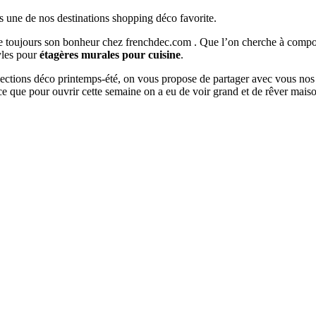
s une de nos destinations shopping déco favorite.
ouve toujours son bonheur chez frenchdec.com . Que l’on cherche à co
tyles pour
étagères murales pour cuisine
.
ollections déco printemps-été, on vous propose de partager avec vous nos
e que pour ouvrir cette semaine on a eu de voir grand et de rêver mai