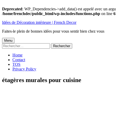
Deprecated
: WP_Dependencies->add_data() est appelé avec un argu
/home/frenchdec/public_html/wp-includes/functions.php
on line
6
Aller
Idées de Décoration intérieure | French Decor
au
contenu
Faites-le plein de bonnes idées pour vous sentir bien chez vous
Menu
Menu
Rechercher :
principal
Home
Contact
TOS
Privacy Policy
étagères murales pour cuisine