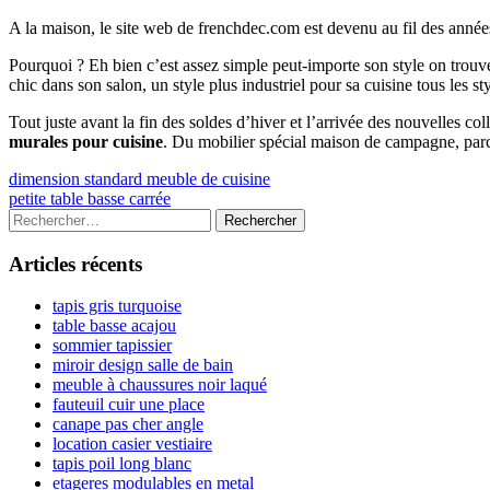
A la maison, le site web de frenchdec.com est devenu au fil des année
Pourquoi ? Eh bien c’est assez simple peut-importe son style on tr
chic dans son salon, un style plus industriel pour sa cuisine tous les s
Tout juste avant la fin des soldes d’hiver et l’arrivée des nouvelles c
murales pour cuisine
. Du mobilier spécial maison de campagne, parc
Navigation
Previous
dimension standard meuble de cuisine
article:
Next
petite table basse carrée
de
article:
Colonne
Rechercher :
l’article
latérale
Articles récents
principale
tapis gris turquoise
table basse acajou
sommier tapissier
miroir design salle de bain
meuble à chaussures noir laqué
fauteuil cuir une place
canape pas cher angle
location casier vestiaire
tapis poil long blanc
etageres modulables en metal