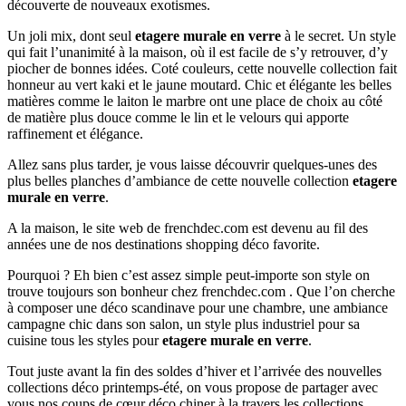
découverte de nouveaux exotismes.
Un joli mix, dont seul
etagere murale en verre
à le secret. Un style
qui fait l’unanimité à la maison, où il est facile de s’y retrouver, d’y
piocher de bonnes idées. Coté couleurs, cette nouvelle collection fait
honneur au vert kaki et le jaune moutard. Chic et élégante les belles
matières comme le laiton le marbre ont une place de choix au côté
de matière plus douce comme le lin et le velours qui apporte
raffinement et élégance.
Allez sans plus tarder, je vous laisse découvrir quelques-unes des
plus belles planches d’ambiance de cette nouvelle collection
etagere
murale en verre
.
A la maison, le site web de frenchdec.com est devenu au fil des
années une de nos destinations shopping déco favorite.
Pourquoi ? Eh bien c’est assez simple peut-importe son style on
trouve toujours son bonheur chez frenchdec.com . Que l’on cherche
à composer une déco scandinave pour une chambre, une ambiance
campagne chic dans son salon, un style plus industriel pour sa
cuisine tous les styles pour
etagere murale en verre
.
Tout juste avant la fin des soldes d’hiver et l’arrivée des nouvelles
collections déco printemps-été, on vous propose de partager avec
vous nos coups de cœur déco chiner à la travers les collections