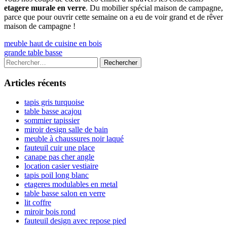
etagere murale en verre
. Du mobilier spécial maison de campagne,
parce que pour ouvrir cette semaine on a eu de voir grand et de rêver
maison de campagne !
Navigation
Previous
meuble haut de cuisine en bois
article:
Next
grande table basse
de
article:
Colonne
Rechercher :
l’article
latérale
Articles récents
principale
tapis gris turquoise
table basse acajou
sommier tapissier
miroir design salle de bain
meuble à chaussures noir laqué
fauteuil cuir une place
canape pas cher angle
location casier vestiaire
tapis poil long blanc
etageres modulables en metal
table basse salon en verre
lit coffre
miroir bois rond
fauteuil design avec repose pied