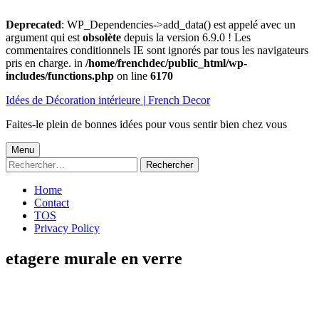
Deprecated
: WP_Dependencies->add_data() est appelé avec un
argument qui est
obsolète
depuis la version 6.9.0 ! Les
commentaires conditionnels IE sont ignorés par tous les navigateurs
pris en charge. in
/home/frenchdec/public_html/wp-
includes/functions.php
on line
6170
Aller
Idées de Décoration intérieure | French Decor
au
contenu
Faites-le plein de bonnes idées pour vous sentir bien chez vous
Menu
Menu
Rechercher :
principal
Home
Contact
TOS
Privacy Policy
etagere murale en verre