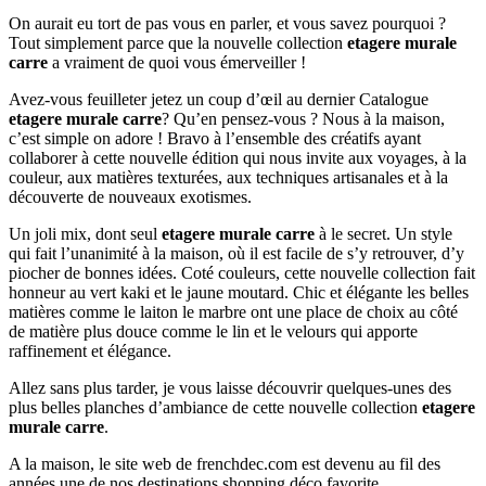
On aurait eu tort de pas vous en parler, et vous savez pourquoi ?
Tout simplement parce que la nouvelle collection
etagere murale
carre
a vraiment de quoi vous émerveiller !
Avez-vous feuilleter jetez un coup d’œil au dernier Catalogue
etagere murale carre
? Qu’en pensez-vous ? Nous à la maison,
c’est simple on adore ! Bravo à l’ensemble des créatifs ayant
collaborer à cette nouvelle édition qui nous invite aux voyages, à la
couleur, aux matières texturées, aux techniques artisanales et à la
découverte de nouveaux exotismes.
Un joli mix, dont seul
etagere murale carre
à le secret. Un style
qui fait l’unanimité à la maison, où il est facile de s’y retrouver, d’y
piocher de bonnes idées. Coté couleurs, cette nouvelle collection fait
honneur au vert kaki et le jaune moutard. Chic et élégante les belles
matières comme le laiton le marbre ont une place de choix au côté
de matière plus douce comme le lin et le velours qui apporte
raffinement et élégance.
Allez sans plus tarder, je vous laisse découvrir quelques-unes des
plus belles planches d’ambiance de cette nouvelle collection
etagere
murale carre
.
A la maison, le site web de frenchdec.com est devenu au fil des
années une de nos destinations shopping déco favorite.