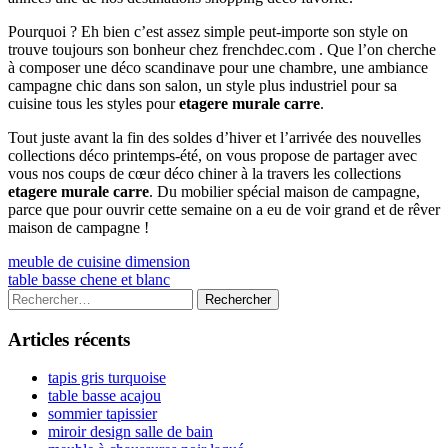
Pourquoi ? Eh bien c’est assez simple peut-importe son style on
trouve toujours son bonheur chez frenchdec.com . Que l’on cherche
à composer une déco scandinave pour une chambre, une ambiance
campagne chic dans son salon, un style plus industriel pour sa
cuisine tous les styles pour
etagere murale carre
.
Tout juste avant la fin des soldes d’hiver et l’arrivée des nouvelles
collections déco printemps-été, on vous propose de partager avec
vous nos coups de cœur déco chiner à la travers les collections
etagere murale carre
. Du mobilier spécial maison de campagne,
parce que pour ouvrir cette semaine on a eu de voir grand et de rêver
maison de campagne !
Navigation
Previous
meuble de cuisine dimension
article:
Next
table basse chene et blanc
de
article:
Colonne
Rechercher :
l’article
latérale
Articles récents
principale
tapis gris turquoise
table basse acajou
sommier tapissier
miroir design salle de bain