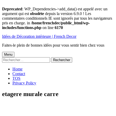
Deprecated
: WP_Dependencies->add_data() est appelé avec un
argument qui est
obsolète
depuis la version 6.9.0 ! Les
commentaires conditionnels IE sont ignorés par tous les navigateurs
pris en charge. in
/home/frenchdec/public_html/wp-
includes/functions.php
on line
6170
Aller
Idées de Décoration intérieure | French Decor
au
contenu
Faites-le plein de bonnes idées pour vous sentir bien chez vous
Menu
Menu
Rechercher :
principal
Home
Contact
TOS
Privacy Policy
etagere murale carre