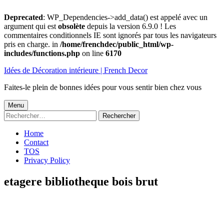
Deprecated
: WP_Dependencies->add_data() est appelé avec un
argument qui est
obsolète
depuis la version 6.9.0 ! Les
commentaires conditionnels IE sont ignorés par tous les navigateurs
pris en charge. in
/home/frenchdec/public_html/wp-
includes/functions.php
on line
6170
Aller
Idées de Décoration intérieure | French Decor
au
contenu
Faites-le plein de bonnes idées pour vous sentir bien chez vous
Menu
Menu
Rechercher :
principal
Home
Contact
TOS
Privacy Policy
etagere bibliotheque bois brut