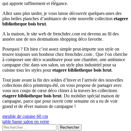
qui apporte raffinement et élégance.
Allez sans plus tarder, je vous laisse découvrir quelques-unes des
plus belles planches d’ambiance de cette nouvelle collection
etagere
bibliotheque bois brut
.
A la maison, le site web de frenchdec.com est devenu au fil des
années une de nos destinations shopping déco favorite.
Pourquoi ? Eh bien c’est assez simple peut-importe son style on
trouve toujours son bonheur chez frenchdec.com . Que l’on cherche
à composer une déco scandinave pour une chambre, une ambiance
campagne chic dans son salon, un style plus industriel pour sa
cuisine tous les styles pour
etagere bibliotheque bois brut
.
Tout juste avant la fin des soldes d’hiver et l’arrivée des nouvelles
collections déco printemps-été, on vous propose de partager avec
vous nos coups de cœur déco chiner à la travers les collections
etagere bibliotheque bois brut
. Du mobilier spécial maison de
campagne, parce que pour ouvrir cette semaine on a eu de voir
grand et de rêver maison de campagne !
Navigation
Previous
meuble de cuisine 60 cm
article:
Next
table basse salon en verre
de
article:
Colonne
Rechercher :