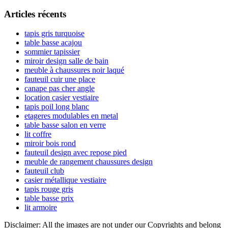
l’article
latérale
Articles récents
principale
tapis gris turquoise
table basse acajou
sommier tapissier
miroir design salle de bain
meuble à chaussures noir laqué
fauteuil cuir une place
canape pas cher angle
location casier vestiaire
tapis poil long blanc
etageres modulables en metal
table basse salon en verre
lit coffre
miroir bois rond
fauteuil design avec repose pied
meuble de rangement chaussures design
fauteuil club
casier métallique vestiaire
tapis rouge gris
table basse prix
lit armoire
Disclaimer: All the images are not under our Copyrights and belong